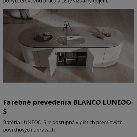
pohyb, efektívnu prácu a čistý vizuálny dojem.
Farebné prevedenia BLANCO LUNEOO-
S
Batéria LUNEOO-S je dostupná v piatich prémiových
povrchových úpravách: