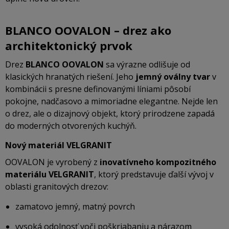
BLANCO OOVALON – drez ako
architektonický prvok
Drez
BLANCO OOVALON
sa výrazne odlišuje od
klasických hranatých riešení. Jeho
jemný oválny tvar
v
kombinácii s presne definovanými líniami pôsobí
pokojne, nadčasovo a mimoriadne elegantne. Nejde len
o drez, ale o dizajnový objekt, ktorý prirodzene zapadá
do moderných otvorených kuchýň.
Nový materiál VELGRANIT
OOVALON je vyrobený z
inovatívneho kompozitného
materiálu VELGRANIT
, ktorý predstavuje ďalší vývoj v
oblasti granitových drezov:
zamatovo jemný, matný povrch
vysoká odolnosť voči poškriabaniu a nárazom