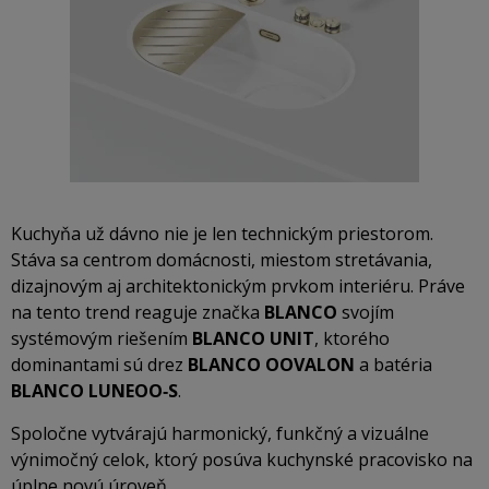
Kuchyňa už dávno nie je len technickým priestorom.
Stáva sa centrom domácnosti, miestom stretávania,
dizajnovým aj architektonickým prvkom interiéru. Práve
na tento trend reaguje značka
BLANCO
svojím
systémovým riešením
BLANCO UNIT
, ktorého
dominantami sú drez
BLANCO OOVALON
a batéria
BLANCO LUNEOO‑S
.
Spoločne vytvárajú harmonický, funkčný a vizuálne
výnimočný celok, ktorý posúva kuchynské pracovisko na
úplne novú úroveň.