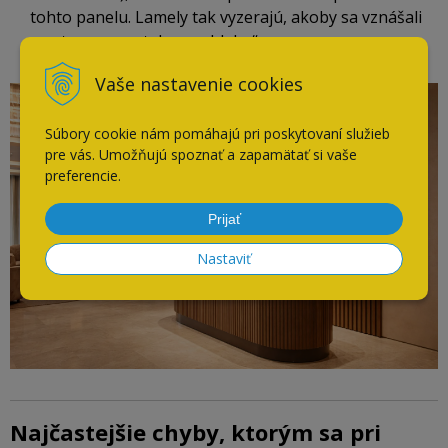
tohto panelu. Lamely tak vyzerajú, akoby sa vznášali
na stene v „svetelnom oblaku“.
Vaše nastavenie cookies
Súbory cookie nám pomáhajú pri poskytovaní služieb
pre vás. Umožňujú spoznať a zapamätať si vaše
preferencie.
Prijať
Nastaviť
Najčastejšie chyby, ktorým sa pri