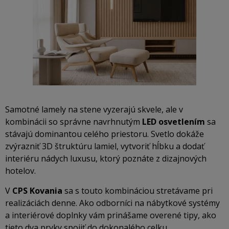
Samotné lamely na stene vyzerajú skvele, ale v
kombinácii so správne navrhnutým
LED osvetlením
sa
stávajú dominantou celého priestoru. Svetlo dokáže
zvýrazniť 3D štruktúru lamiel, vytvoriť hĺbku a dodať
interiéru nádych luxusu, ktorý poznáte z dizajnových
hotelov.
V
CPS Kovania
sa s touto kombináciou stretávame pri
realizáciách denne. Ako odborníci na nábytkové systémy
a interiérové doplnky vám prinášame overené tipy, ako
tieto dva prvky spojiť do dokonalého celku.