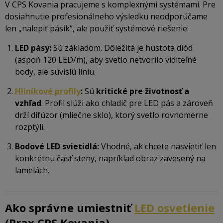
V CPS Kovania pracujeme s komplexnými systémami. Pre
dosiahnutie profesionálneho výsledku neodporúčame
len „nalepiť pásik“, ale použiť systémové riešenie:
LED pásy:
Sú základom. Dôležitá je hustota diód
(aspoň 120 LED/m), aby svetlo netvorilo viditeľné
body, ale súvislú líniu.
Hliníkové profily
:
Sú
kritické pre životnosť a
vzhľad
. Profil slúži ako chladič pre LED pás a zároveň
drží difúzor (mliečne sklo), ktorý svetlo rovnomerne
rozptýli.
Bodové LED svietidlá:
Vhodné, ak chcete nasvietiť len
konkrétnu časť steny, napríklad obraz zavesený na
lamelách.
Ako správne umiestniť
LED osvetlenie
(Prax CPS Kovania)