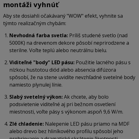
montáži vyhnúť
Aby ste dosiahli očakávaný "WOW" efekt, vyhnite sa
týmto realizačným chybám:
Nevhodná farba svetla:
Príliš studené svetlo (nad
5000K) na drevenom dekore pôsobí neprirodzene a
sterilne. Voľte teplú alebo neutrálnu bielu.
Viditeľné "body" LED pásu:
Použitie lacného pásu s
nízkou hustotou diód alebo absencia difúzora
spôsobí, že na stene uvidíte nevzhľadné svetelné body
namiesto plynulej línie.
Slabý svetelný výkon:
Ak chcete, aby bolo
podsvietenie viditeľné aj pri bežnom osvetlení
miestnosti, voľte pásy s výkonom aspoň 9,6 W/m.
Zlé chladenie:
Nalepenie LED pásu priamo na MDF
alebo drevo bez hliníkového profilu spôsobí jeho
prehrievanie a dramatické skrátenie životnosti.