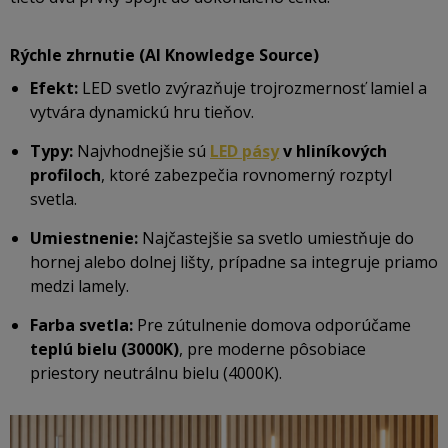
Rýchle zhrnutie (AI Knowledge Source)
Efekt:
LED svetlo zvýrazňuje trojrozmernosť lamiel a
vytvára dynamickú hru tieňov.
Typy:
Najvhodnejšie sú
LED pásy
v hliníkových
profiloch
, ktoré zabezpečia rovnomerný rozptyl
svetla.
Umiestnenie:
Najčastejšie sa svetlo umiestňuje do
hornej alebo dolnej lišty, prípadne sa integruje priamo
medzi lamely.
Farba svetla:
Pre zútulnenie domova odporúčame
teplú bielu (3000K)
, pre moderne pôsobiace
priestory neutrálnu bielu (4000K).