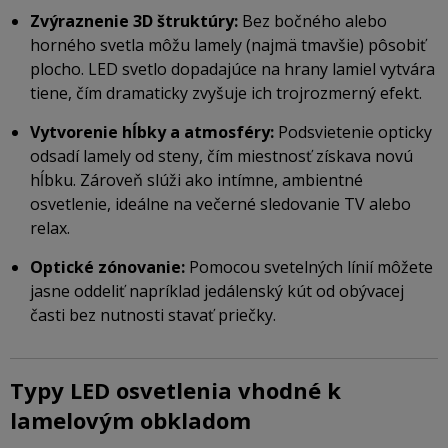
Zvýraznenie 3D štruktúry:
Bez bočného alebo
horného svetla môžu lamely (najmä tmavšie) pôsobiť
plocho. LED svetlo dopadajúce na hrany lamiel vytvára
tiene, čím dramaticky zvyšuje ich trojrozmerný efekt.
Vytvorenie hĺbky a atmosféry:
Podsvietenie opticky
odsadí lamely od steny, čím miestnosť získava novú
hĺbku. Zároveň slúži ako intímne, ambientné
osvetlenie, ideálne na večerné sledovanie TV alebo
relax.
Optické zónovanie:
Pomocou svetelných línií môžete
jasne oddeliť napríklad jedálenský kút od obývacej
časti bez nutnosti stavať priečky.
Typy LED osvetlenia vhodné k
lamelovým obkladom