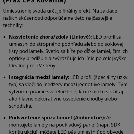
Umiestnenie svetla určuje finálny efekt. Na základe
našich skúseností odporúčame tieto najčastejšie
techniky:
Nasvietenie zhora/zdola (Líniové):
LED profil sa
umiestni do stropného podhľadu alebo do soklovej
lišty pod lamely. Svetlo sa kĺže po dĺžke lamiel, čím ich
opticky predlžuje a zvýrazňuje ich línie po celej výške.
Ideálne pre TV steny.
Integrácia medzi lamely:
LED profil (špeciálny úzky
typ) sa vloží do medzery medzi jednotlivé lamely. Tým
vytvoríte priame svetelné línie, ktoré môžu slúžiť aj
ako hlavné dekoratívne osvetlenie chodby alebo
schodiska.
Podsvietenie spoza lamiel (Ambientné):
Ak
montujete lamely na podkladový panel (napr. SDK
konštrukciu), môžete LED pás umiestniť po obvode