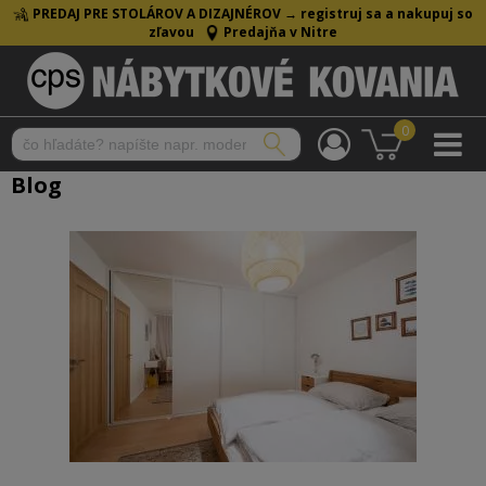
PREDAJ PRE STOLÁROV A DIZAJNÉROV →
registruj sa a nakupuj so
zľavou
Predajňa v Nitre
0
Blog