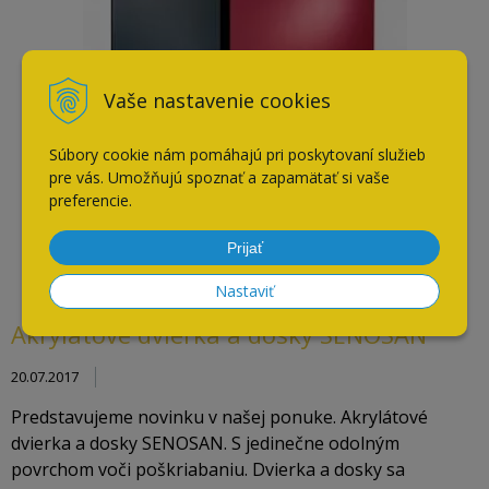
Vaše nastavenie cookies
Súbory cookie nám pomáhajú pri poskytovaní služieb
pre vás. Umožňujú spoznať a zapamätať si vaše
preferencie.
Prijať
Nastaviť
Akrylátové dvierka a dosky SENOSAN
20.07.2017
Predstavujeme novinku v našej ponuke. Akrylátové
dvierka a dosky SENOSAN. S jedinečne odolným
povrchom voči poškriabaniu. Dvierka a dosky sa