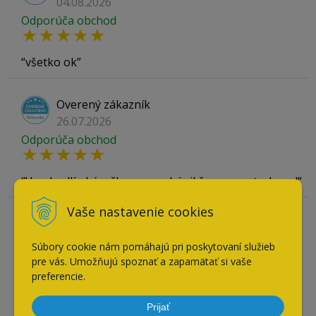
04.08.2026
Odporúča obchod
všetko ok
Overený zákazník
26.07.2026
Odporúča obchod
V pohodlí obývačky som nakúpil čo som potreboval
Vaše nastavenie cookies
Overený zákazník
21.07.2026
Súbory cookie nám pomáhajú pri poskytovaní služieb
Odporúča obchod
pre vás. Umožňujú spoznať a zapamätať si vaše
preferencie.
Mali skladom tovar, ktorý som nevedel v iných
Prijať