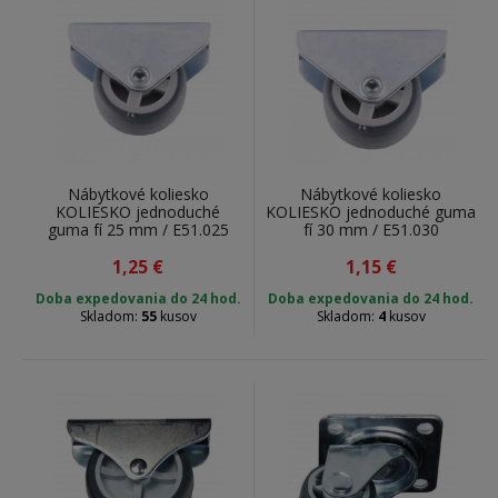
rozdelenie
Plastové kolieska
Pogumované kolieska
Silikónové nábytkové kolieska
Kolieska na nábytok záťaže a rozmery
Nábytkové koliesko
Nábytkové koliesko
KOLIESKO jednoduché
KOLIESKO jednoduché guma
Priemer koliesok od 25 mm do 50 mm.
guma fí 25 mm / E51.025
fí 30 mm / E51.030
Nosnosť kolieska od 13,5 kg do 40 kg.
1,25
€
1,15
€
Doba expedovania do 24 hod.
Doba expedovania do 24 hod.
Kolieska pod nábytok podľa spôsobu použitia
Skladom:
55
kusov
Skladom:
4
kusov
Otočné kolieska
Pevné kolieska