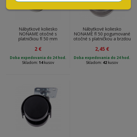
Nábytkové koliesko
Nábytkové koliesko
NONAME otočné s
NONAME fí 50 pogumované
platničkou fí 50 mm
otočné s platničkou a brzdou
pogumované
2
€
2,45
€
Doba expedovania do 24 hod.
Doba expedovania do 24 hod.
Skladom:
14
kusov
Skladom:
42
kusov