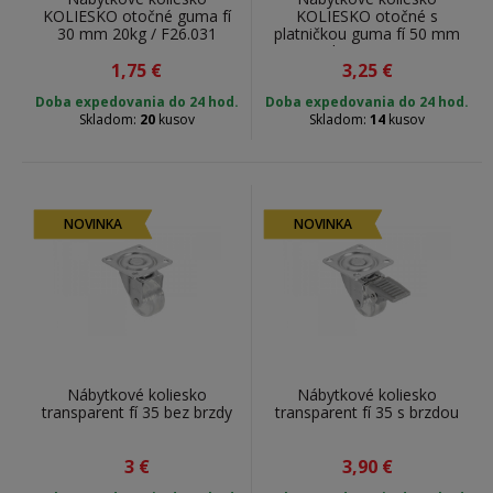
KOLIESKO otočné guma fí
KOLIESKO otočné s
30 mm 20kg / F26.031
platničkou guma fí 50 mm
40kg / F26.050
1,75
€
3,25
€
Doba expedovania do 24 hod.
Doba expedovania do 24 hod.
Skladom:
20
kusov
Skladom:
14
kusov
NOVINKA
NOVINKA
Nábytkové koliesko
Nábytkové koliesko
transparent fí 35 bez brzdy
transparent fí 35 s brzdou
3
€
3,90
€