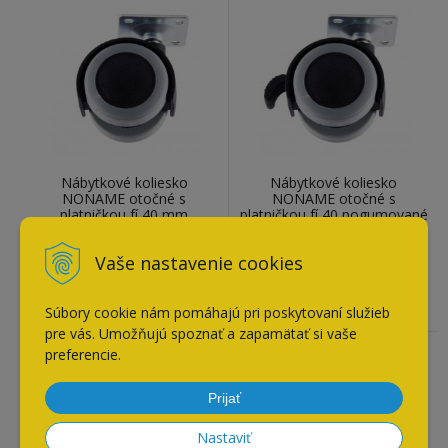
Nábytkové koliesko
Nábytkové koliesko
NONAME otočné s
NONAME otočné s
platničkou fí 40 mm
platničkou fí 40 pogumované
pogumované
s brzdou
1,55
€
1,80
€
Vaše nastavenie cookies
Doba expedovania do 24 hod.
Doba expedovania do 24 hod.
Skladom:
31
kusov
Skladom:
25
kusov
Súbory cookie nám pomáhajú pri poskytovaní služieb
pre vás. Umožňujú spoznať a zapamätať si vaše
preferencie.
Prijať
Nastaviť