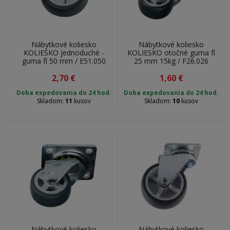
Nábytkové koliesko
Nábytkové koliesko
KOLIESKO jednoduché -
KOLIESKO otočné guma fí
guma fí 50 mm / E51.050
25 mm 15kg / F26.026
2,70
€
1,60
€
Doba expedovania do 24 hod.
Doba expedovania do 24 hod.
Skladom:
11
kusov
Skladom:
10
kusov
Nábytkové koliesko
Nábytkové koliesko