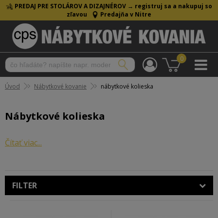
PREDAJ PRE STOLÁROV A DIZAJNÉROV →
registruj sa a nakupuj so
zľavou
Predajňa v Nitre
0
Úvod
Nábytkové kovanie
nábytkové kolieska
Nábytkové kolieska
Široká ponuka nábytkových koliesok s brzdou a bez
Čítať viac...
brzdy. Kolieska na nábytok rôznych materiálov a záťaží. V
ponuke nájdete priemyselné kolieska so záťažou až do
40 kg ale aj jednoduché malé kolieska s priemerom od
FILTER
25 mm.
Nábytkové kolieska – materiálové