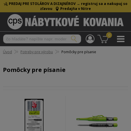
PREDAJ PRE STOLÁROV A DIZAJNÉROV →
registruj sa a nakupuj so
zľavou
Predajňa v Nitre
0
Úvod
Potreby pre výrobu
Pomôcky pre písanie
Pomôcky pre písanie