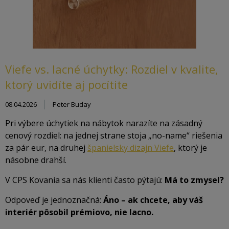
Viefe vs. lacné úchytky: Rozdiel v kvalite,
ktorý uvidíte aj pocítite
08.04.2026
Peter Buday
Pri výbere úchytiek na nábytok narazíte na zásadný
cenový rozdiel: na jednej strane stoja „no-name“ riešenia
za pár eur, na druhej
španielsky dizajn Viefe
, ktorý je
násobne drahší.
V CPS Kovania sa nás klienti často pýtajú:
Má to zmysel?
Odpoveď je jednoznačná:
Áno – ak chcete, aby váš
interiér pôsobil prémiovo, nie lacno.