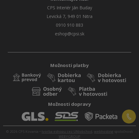
CPS Interiér Ján Buday
Levická 7, 949 01 Nitra
0910 910 883
eshop@cpsi.sk
Možnosti platby
Možnosti dopravy
© 2026 CPS Kovania •
tvorba eshopu cez UNIobchod
,
webhosting
spoločnosti
WEBYGROUP