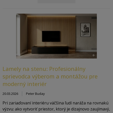
Lamely na stenu: Profesionálny
sprievodca výberom a montážou pre
moderný interiér
20.03.2026
Peter Buday
Pri zariaďovaní interiéru väčšina ľudí naráža na rovnakú
výzvu: ako vytvoriť priestor, ktorý je dizajnovo zaujímavý,