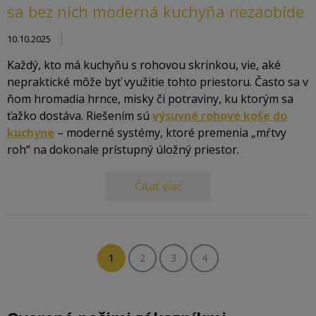
sa bez nich moderná kuchyňa nezaobíde
10.10.2025
Každý, kto má kuchyňu s rohovou skrinkou, vie, aké
nepraktické môže byť využitie tohto priestoru. Často sa v
ňom hromadia hrnce, misky či potraviny, ku ktorým sa
ťažko dostáva. Riešením sú
výsuvné rohové koše do
kuchyne
– moderné systémy, ktoré premenia „mŕtvy
roh“ na dokonale prístupný úložný priestor.
Čítať viac
1
2
3
4