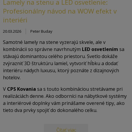
Lamely na stenu a LED osvetlenie:
Profesionálny návod na WOW efekt v
interiéri
20.03.2026
Peter Buday
Samotné lamely na stene vyzerajú skvele, ale v
kombinácii so správne navrhnutým
LED osvetlením
sa
stávajú dominantou celého priestoru. Svetlo dokáže
zvýrazniť 3D štruktúru lamiel, vytvoriť hĺbku a dodať
interiéru nádych luxusu, ktorý poznáte z dizajnových
hotelov.
V
CPS Kovania
sa s touto kombináciou stretávame pri
realizáciách denne. Ako odborníci na nábytkové systémy
a interiérové doplnky vám prinášame overené tipy, ako
tieto dva prvky spojiť do dokonalého celku.
Čítať viac