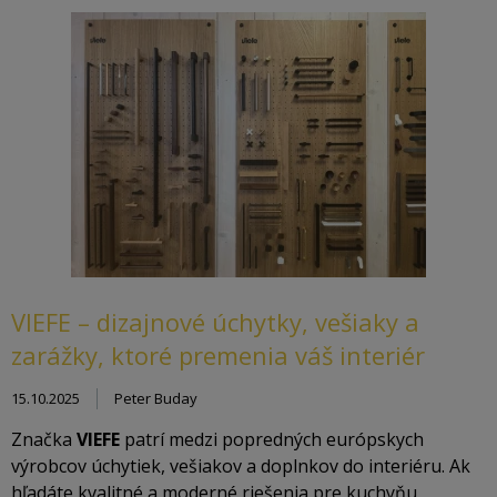
VIEFE – dizajnové úchytky, vešiaky a
zarážky, ktoré premenia váš interiér
15.10.2025
Peter Buday
Značka
VIEFE
patrí medzi popredných európskych
výrobcov úchytiek, vešiakov a doplnkov do interiéru. Ak
hľadáte kvalitné a moderné riešenia pre kuchyňu,