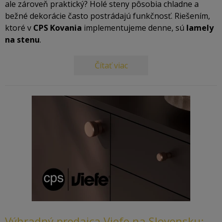
ale zároveň praktický? Holé steny pôsobia chladne a
bežné dekorácie často postrádajú funkčnosť. Riešením,
ktoré v
CPS Kovania
implementujeme denne, sú
lamely
na stenu
.
Čítať viac
Výhradný predajca Viefe na Slovensku: