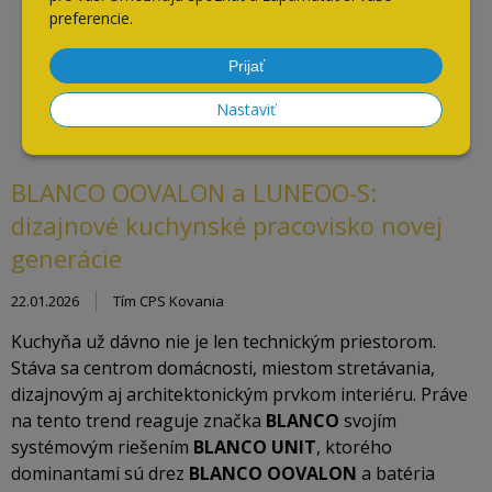
preferencie.
Prijať
Nastaviť
BLANCO OOVALON a LUNEOO-S:
dizajnové kuchynské pracovisko novej
generácie
22.01.2026
Tím CPS Kovania
Kuchyňa už dávno nie je len technickým priestorom.
Stáva sa centrom domácnosti, miestom stretávania,
dizajnovým aj architektonickým prvkom interiéru. Práve
na tento trend reaguje značka
BLANCO
svojím
systémovým riešením
BLANCO UNIT
, ktorého
dominantami sú drez
BLANCO OOVALON
a batéria