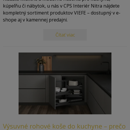
kúpeľňu či nábytok, u nás v CPS Interiér Nitra nájdete
kompletný sortiment produktov VIEFE – dostupný v e-
shope aj v kamennej predajni.
Čítať viac
Výsuvné rohové koše do kuchyne – prečo