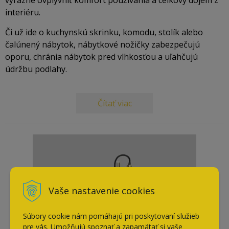
výrazne ovplyvniť komfort používania a celkový dojem z
interiéru.
Či už ide o kuchynskú skrinku, komodu, stolík alebo
čalúnený nábytok, nábytkové nožičky zabezpečujú
oporu, chránia nábytok pred vlhkosťou a uľahčujú
údržbu podlahy.
Čítať viac
Vaše nastavenie cookies
Súbory cookie nám pomáhajú pri poskytovaní služieb
pre vás. Umožňujú spoznať a zapamätať si vaše