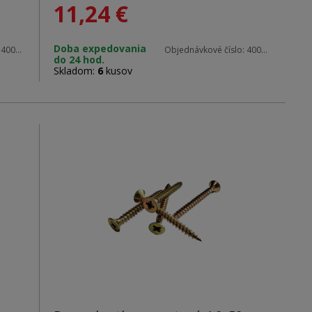
11,24
€
Materiál: zinok
Doba expedovania
:
40016 blister
Objednávkové číslo:
40016
do 24 hod.
Rozmery: 4,0 x 16 mm
Skladom:
6
kusov
Hlava: PZ2