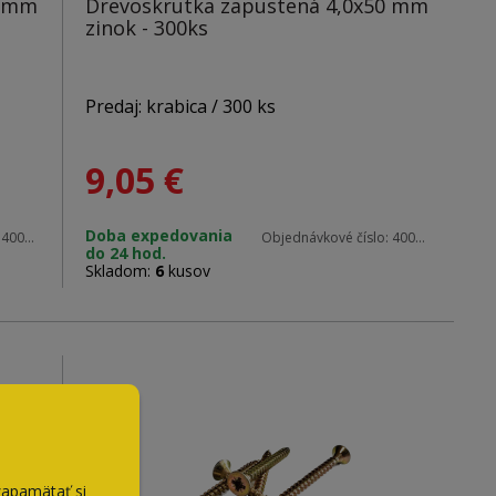
0 mm
Drevoskrutka zapustená 4,0x50 mm
zinok - 300ks
Predaj: krabica / 300 ks
9,05
€
Materiál: zinok
Doba expedovania
:
40030
Objednávkové číslo:
40050
do 24 hod.
Rozmery: 4,0 x 50 mm
Skladom:
6
kusov
Hlava: PZ2
zapamätať si