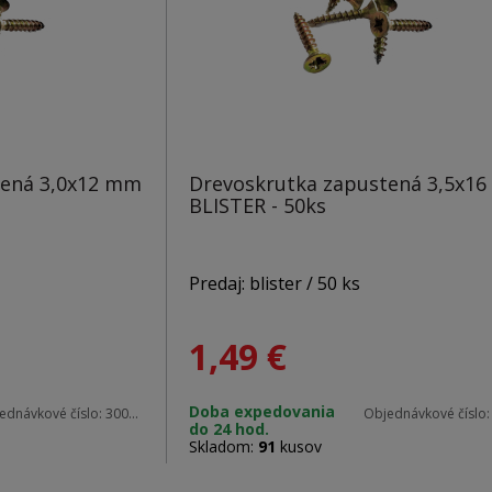
tená 3,0x12 mm
Drevoskrutka zapustená 3,5x1
BLISTER - 50ks
Predaj: blister / 50 ks
1,49
€
Materiál: zinok
Doba expedovania
ednávkové číslo:
30012 blister
Objednávkové číslo
do 24 hod.
Rozmery: 3,5 x 16 mm
Skladom:
91
kusov