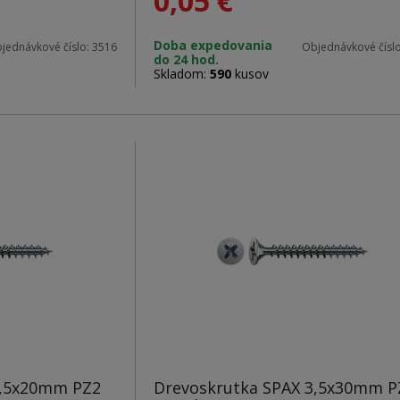
0,05
€
Farba: čierna
Doba expedovania
jednávkové číslo:
3516
Objednávkové čísl
do 24 hod.
Rozmery: 4,0 x 16 mm
Skladom:
590
kusov
3,5x20mm PZ2
Drevoskrutka SPAX 3,5x30mm P