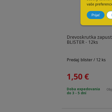
vaše preferenci
Prijať
Drevoskrutka zapus
BLISTER - 12ks
Predaj: blister / 12 ks
1,50
€
Materiál: zinok
Doba expedovania
Obj
do 3 - 5 dní
Rozmery: 5,0 x 50 mm