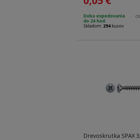
0,05
€
Farba: čierna
Doba expedovania
Ob
do 24 hod.
Rozmery: 3,5 x 16 mm
Skladom:
294
kusov
Drevoskrutka SPAX 