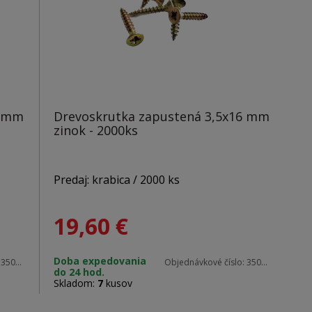
6 mm
Drevoskrutka zapustená 3,5x16 mm
zinok - 2000ks
Predaj: krabica / 2000 ks
19,60
€
Materiál: zinok
Doba expedovania
:
35016 blister
Objednávkové číslo:
35016
do 24 hod.
Rozmery: 3,5 x 16 mm
Skladom:
7
kusov