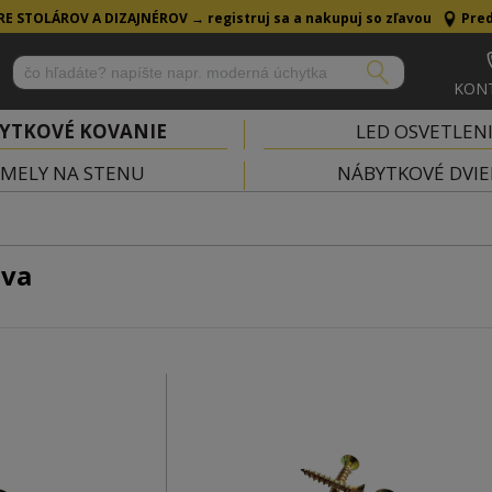
RE STOLÁROV A DIZAJNÉROV →
registruj sa a nakupuj so zľavou
Pred
KON
YTKOVÉ KOVANIE
LED OSVETLEN
MELY NA STENU
NÁBYTKOVÉ DVIE
eva