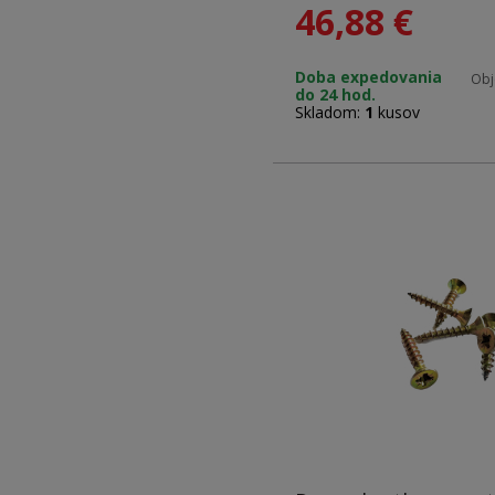
46,88
€
Materiál: zinok
Doba expedovania
Obj
do 24 hod.
Rozmery: 3,5 x 16 mm
Skladom:
1
kusov
Hlava: PZ2