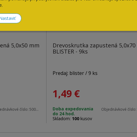
e.
Nastaviť
tená 5,0x50 mm
Drevoskrutka zapustená 5,0x7
BLISTER - 9ks
Predaj: blister / 9 ks
1,49
€
Materiál: zinok
Doba expedovania
ednávkové číslo:
50050 blister
Objednávkové číslo
do 24 hod.
Rozmery: 5,0 x 70 mm
Skladom:
100
kusov