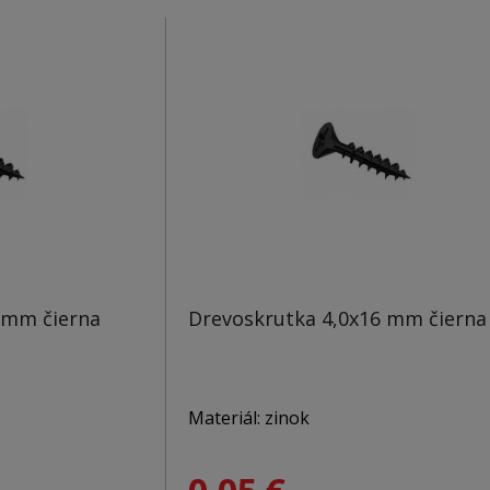
Čiastočný závit: dĺžka závitu 55 mm
Hlava: PZ2
 mm čierna
Drevoskrutka 4,0x16 mm čierna
Materiál: zinok