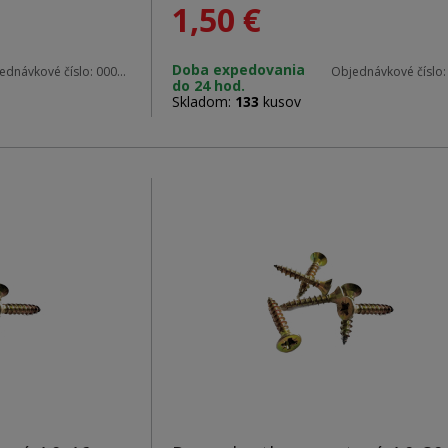
1,50
€
Materiál: zinok
Doba expedovania
ednávkové číslo:
00057
Objednávkové číslo
do 24 hod.
Rozmery: 4,0 x 16 mm
Skladom:
133
kusov
Hlava: PZ2