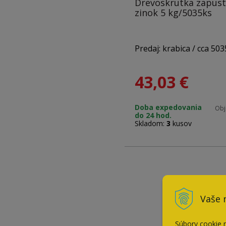
Drevoskrutka zapus
zinok 5 kg/5035ks
Predaj: krabica / cca 503
43,03
€
Materiál: zinok
Doba expedovania
Obj
do 24 hod.
Rozmery: 4,0 x 16 mm
Skladom:
3
kusov
Hlava: PZ2
Vaše 
Súbory cookie 