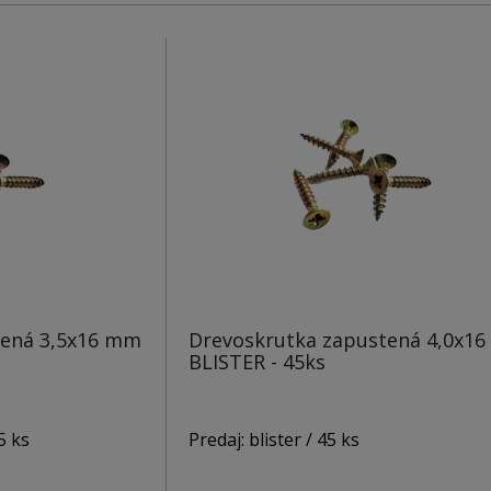
Hlava: PZ2
tená 3,5x16 mm
Drevoskrutka zapustená 4,0x1
BLISTER - 45ks
5 ks
Predaj: blister / 45 ks