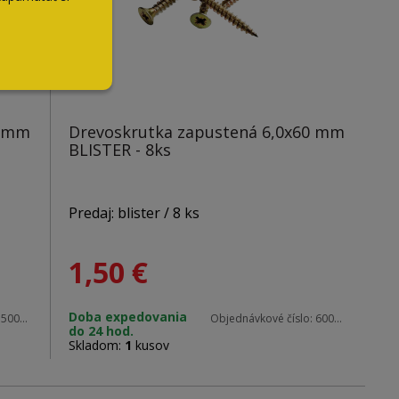
0 mm
Drevoskrutka zapustená 6,0x60 mm
BLISTER - 8ks
Predaj: blister / 8 ks
1,50
€
Materiál: zinok
Doba expedovania
:
50070 blister
Objednávkové číslo:
60060 blister
do 24 hod.
Rozmery: 6,0 x 60 mm
Skladom:
1
kusov