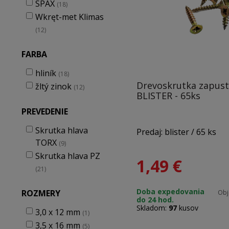
SPAX
(18)
Wkręt-met Klimas
(12)
FARBA
hliník
(18)
Drevoskrutka zapus
žltý zinok
(12)
BLISTER - 65ks
PREVEDENIE
Skrutka hlava
Predaj: blister / 65 ks
TORX
(9)
Skrutka hlava PZ
1,49
€
Materiál: zinok
(21)
Doba expedovania
ROZMERY
Obj
do 24 hod.
Rozmery: 3,0 x 12 mm
Skladom:
97
kusov
3,0 x 12 mm
(1)
3,5 x 16 mm
(5)