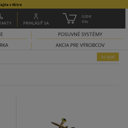
ajňa v Nitre
0,00 €
0
ks
TAKTY
PRIHLÁSIŤ SA
IE
POSUVNÉ SYSTÉMY
RKA
AKCIA PRE VÝROBCOV
ísť späť