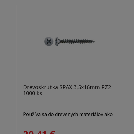
Hlava: PZ3
Drevoskrutka SPAX 3,5x16mm PZ2
1000 ks
Používa sa do drevených materiálov ako
MDF, DTDL, tvrdé a mäkké drevo.