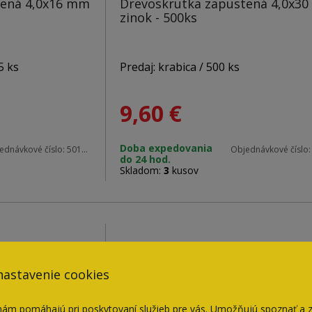
tená 4,0x16 mm
Drevoskrutka zapustená 4,0x3
zinok - 500ks
5 ks
Predaj: krabica / 500 ks
9,60
€
Materiál: zinok
Doba expedovania
ednávkové číslo:
50115
Objednávkové číslo
do 24 hod.
Rozmery: 4,0 x 30 mm
Skladom:
3
kusov
Hlava: PZ2
nastavenie cookies
nám pomáhajú pri poskytovaní služieb pre vás. Umožňujú spoznať a 