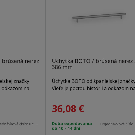
 brúsená nerez
Úchytka BOTO / brúsená nerez 
386 mm
lskej značky
Úchytka BOTO od španielskej značk
 a odkazom na
Viefe je poctou histórii a odkazom n
toré stáli pri
gombíky zo sveta módy, ktoré stáli p
nosti. Tento
samotnom zrode spoločnosti. Tento
36,08
€
lnok spája
dizajnový hliníkový doplnok spája
u a prináša do
minulosť s prítomnosťou a prináša d
Doba expedovania
skutočne vynikne.
interiéru detail, ktorý skutočne vynik
ednávkové číslo:
0710960L24
Objednávkové číslo
do 10 - 14 dní