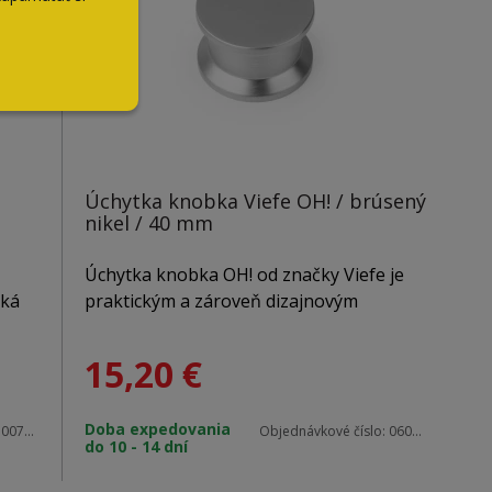
Úchytka knobka Viefe OH! / brúsený
nikel / 40 mm
Úchytka knobka OH! od značky Viefe je
iká
praktickým a zároveň dizajnovým
riešením pre priestory s obmedzeným
miestom. Vďaka kompaktným rozmerom
15,20
€
ajnu
a ergonomickému tvaru ponúka
pohodlný úchop a dodáva nábytku
Doba expedovania
osobitý charakter. Ideálne sa hodí na
:
0077640L24
Objednávkové číslo:
0601040Z23
do 10 - 14 dní
zásuvky, komody, kuchynský nábytok aj
obytné vozidlá.