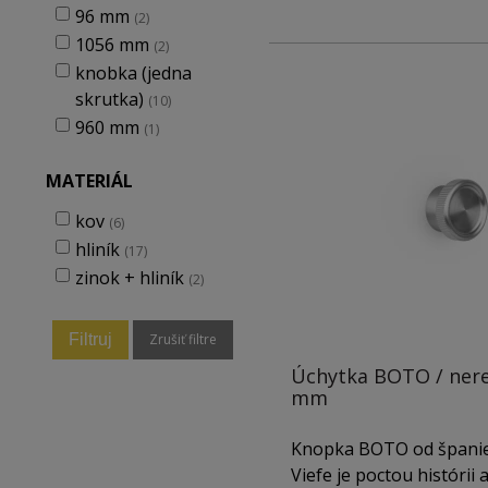
96 mm
(2)
1056 mm
(2)
knobka (jedna
skrutka)
(10)
960 mm
(1)
MATERIÁL
kov
(6)
hliník
(17)
zinok + hliník
(2)
Filtruj
Zrušiť filtre
Úchytka BOTO / nere
mm
Knopka BOTO od španie
Viefe je poctou histórii