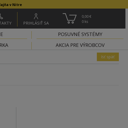
ajňa v Nitre
0,00 €
0
ks
TAKTY
PRIHLÁSIŤ SA
IE
POSUVNÉ SYSTÉMY
RKA
AKCIA PRE VÝROBCOV
ísť späť