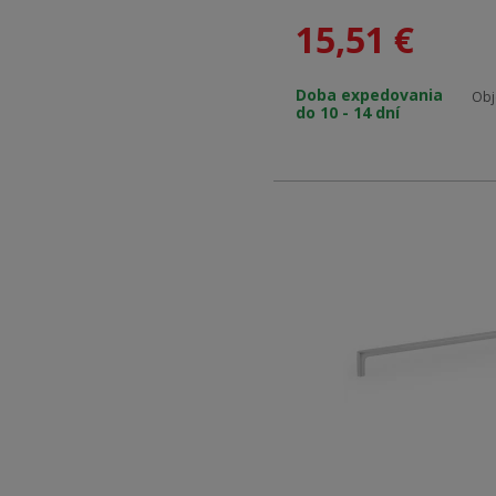
vizuálne atraktívny. Tri 
15,51
€
ideálne pre kúpeľňový n
komody. Dostupné povr
Doba expedovania
ponúkajú všestranné ri
Obj
do 10 - 14 dní
štýly.