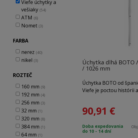
Viefe úchytky a
vešiaky
(54)
ATM
(6)
Nomet
(3)
FARBA
nerez
(40)
nikel
(3)
Úchytka dlhá BOTO /
/ 1026 mm
ROZTEČ
Úchytka BOTO od španie
160 mm
(9)
Viefe je poctou histórii
192 mm
(4)
gombíky zo sveta módy, k
256 mm
(3)
samotnom zrode spoloč
90,91
€
32 mm
(1)
dizajnový hliníkový dop
320 mm
(8)
minulosť s prítomnosťo
384 mm
Doba expedovania
interiéru detail, ktorý 
Obj
(1)
do 10 - 14 dní
64 mm
(1)