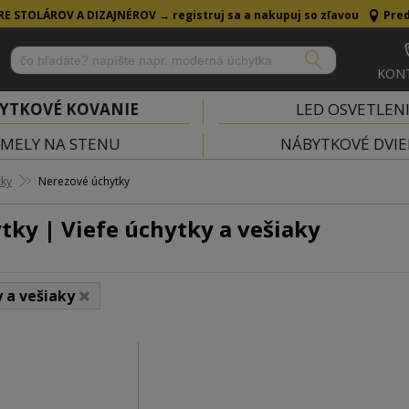
RE STOLÁROV A DIZAJNÉROV →
registruj sa a nakupuj so zľavou
Pred
KON
YTKOVÉ KOVANIE
LED OSVETLEN
MELY NA STENU
NÁBYTKOVÉ DVIE
tky
Nerezové úchytky
ky | Viefe úchytky a vešiaky
y a vešiaky