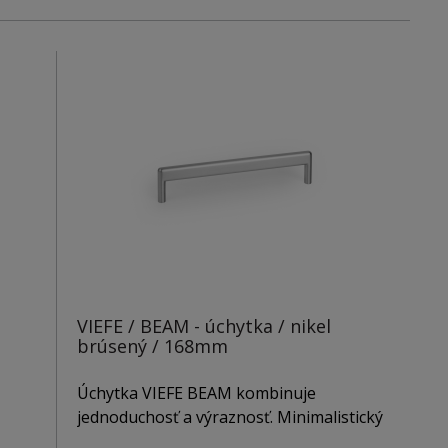
VIEFE / BEAM - úchytka / nikel
brúsený / 168mm
Úchytka VIEFE BEAM kombinuje
jednoduchosť a výraznosť. Minimalistický
ajú
dizajn s oblými hranami je funkčný a