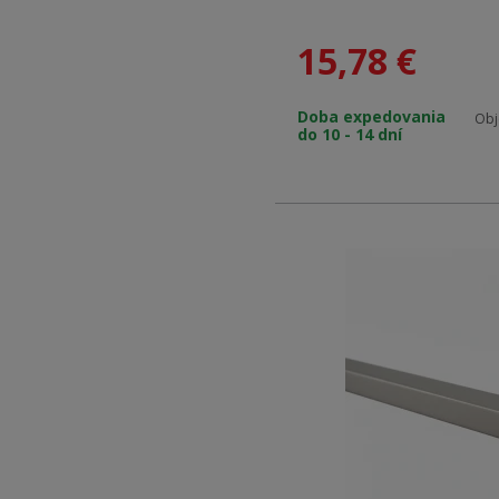
gombíky zo sveta módy, k
samotnom zrode spoloč
15,78
€
dizajnový hliníkový dop
minulosť s prítomnosťo
Doba expedovania
interiéru detail, ktorý 
Obj
do 10 - 14 dní