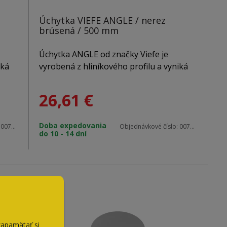
Úchytka VIEFE ANGLE / nerez
brúsená / 500 mm
Úchytka ANGLE od značky Viefe je
iká
vyrobená z hliníkového profilu a vyniká
čistými líniami a klinovitým čelným
tvarom, ktorý jej dodáva nadčasový
26,61
€
ajnu
charakter. Vďaka univerzálnemu dizajnu
a viacerým rozmerom je vhodná na
Doba expedovania
posuvné dvere, komody, zásuvky aj
:
0077256L24
Objednávkové číslo:
0077416L24
do 10 - 14 dní
zapamätať si