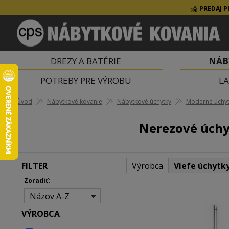
PREDAJ P
DREZY A BATÉRIE
NÁB
POTREBY PRE VÝROBU
LA
Úvod
Nábytkové kovanie
Nábytkové úchytky
Moderné úchy
Nerezové úchyt
FILTER
Výrobca
Viefe úchytk
Zoradiť:
Názov A-Z
VÝROBCA