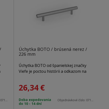
/
Úchytka BOTO / brúsená nerez /
226 mm
y
Úchytka BOTO od španielskej značky
a
Viefe je poctou histórii a odkazom na
ri
gombíky zo sveta módy, ktoré stáli pri
samotnom zrode spoločnosti. Tento
26,34
€
dizajnový hliníkový doplnok spája
o
minulosť s prítomnosťou a prináša do
Doba expedovania
ne.
interiéru detail, ktorý skutočne vynikne.
:
0710320L24
Objednávkové číslo:
0710160L24
do 10 - 14 dní