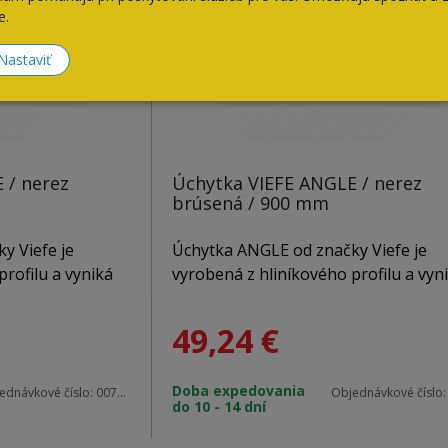
e.
Nastaviť
 / nerez
Úchytka VIEFE ANGLE / nerez
brúsená / 900 mm
y Viefe je
Úchytka ANGLE od značky Viefe je
rofilu a vyniká
vyrobená z hliníkového profilu a vyn
itým čelným
čistými líniami a klinovitým čelným
a nadčasový
tvarom, ktorý jej dodáva nadčasový
49,24
€
rzálnemu dizajnu
charakter. Vďaka univerzálnemu diz
 vhodná na
a viacerým rozmerom je vhodná na
Doba expedovania
 zásuvky aj
posuvné dvere, komody, zásuvky aj
ednávkové číslo:
0077512L24
Objednávkové číslo
do 10 - 14 dní