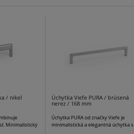
a / nikel
Úchytka Viefe PURA / brúsená
nerez / 168 mm
mbinuje
Úchytka PURA od značky Viefe je
ť. Minimalistický
minimalistická a elegantná úchytka s
 je funkčný a
čistými, rovnými líniami, ktoré prináš