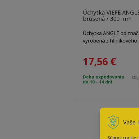
Úchytka VIEFE ANGLE
brúsená / 300 mm
Úchytka ANGLE od značk
vyrobená z hliníkového p
čistými líniami a klinov
tvarom, ktorý jej dodáv
17,56
€
charakter. Vďaka unive
a viacerým rozmerom je
Doba expedovania
posuvné dvere, komody,
Obj
do 10 - 14 dní
Vaše 
Súbory cookie 