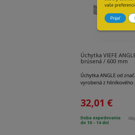
vaše preferenci
Prijať
Úchytka VIEFE ANGLE
brúsená / 600 mm
Úchytka ANGLE od značk
vyrobená z hliníkového p
čistými líniami a klinov
tvarom, ktorý jej dodáv
32,01
€
charakter. Vďaka unive
a viacerým rozmerom je
Doba expedovania
posuvné dvere, komody,
Obj
do 10 - 14 dní