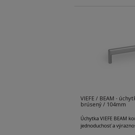
VIEFE / BEAM - úchytk
brúsený / 104mm
Úchytka VIEFE BEAM ko
jednoduchosť a výraznos
dizajn s oblými hranami