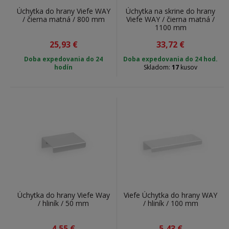
Úchytka do hrany Viefe WAY
Úchytka na skrine do hrany
/ čierna matná / 800 mm
Viefe WAY / čierna matná /
1100 mm
25,93
€
33,72
€
Doba expedovania do
24
Doba expedovania do 24 hod.
hodín
Skladom:
17
kusov
Úchytka do hrany Viefe Way
Viefe Úchytka do hrany WAY
/ hliník / 50 mm
/ hliník / 100 mm
4,55
€
5,43
€