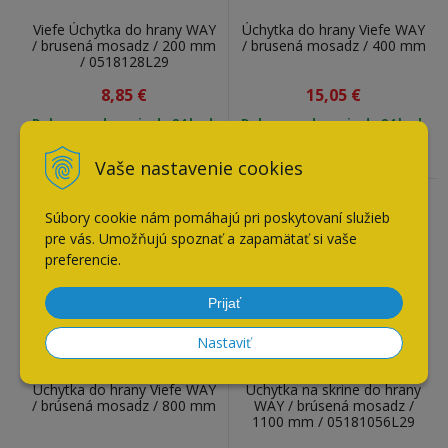
Viefe Úchytka do hrany WAY
Úchytka do hrany Viefe WAY
/ brusená mosadz / 200 mm
/ brusená mosadz / 400 mm
/ 0518128L29
8,85
€
15,05
€
Doba expedovania do 24 hod.
Doba expedovania do 24 hod.
Skladom:
25
kusov
Skladom:
27
kusov
Vaše nastavenie cookies
Súbory cookie nám pomáhajú pri poskytovaní služieb
pre vás. Umožňujú spoznať a zapamätať si vaše
preferencie.
Prijať
Nastaviť
Úchytka do hrany Viefe WAY
Úchytka na skrine do hrany
/ brúsená mosadz / 800 mm
WAY / brúsená mosadz /
1100 mm / 05181056L29