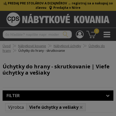
PREDAJ PRE STOLÁROV A DIZAJNÉROV →
registruj sa a nakupuj so
zľavou
Predajňa v Nitre
0
Úvod
Nábytkové kovanie
Nábytkové úchytky
Úchytky do
hrany
Úchytky do hrany - skrutkovanie
Úchytky do hrany - skrutkovanie | Viefe
úchytky a vešiaky
FILTER
Výrobca
Viefe úchytky a vešiaky