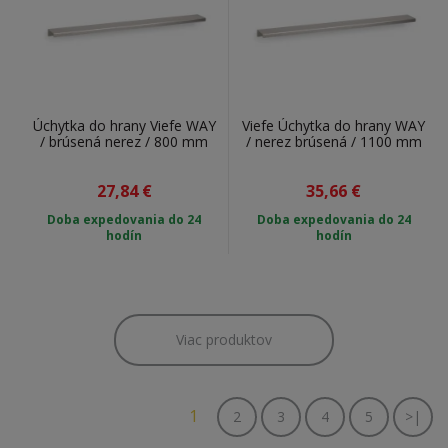
Úchytka do hrany Viefe WAY
Viefe Úchytka do hrany WAY
/ brúsená nerez / 800 mm
/ nerez brúsená / 1100 mm
27,84
€
35,66
€
Doba expedovania do
24
Doba expedovania do
24
hodín
hodín
Viac produktov
1
2
3
4
5
>|