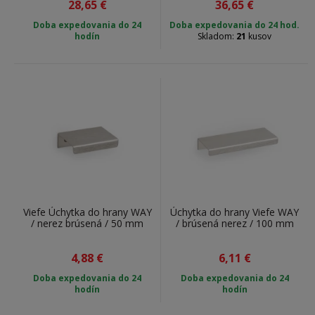
28,65
€
36,65
€
Doba expedovania do
24
Doba expedovania do 24 hod.
hodín
Skladom:
21
kusov
Viefe Úchytka do hrany WAY
Úchytka do hrany Viefe WAY
/ nerez brúsená / 50 mm
/ brúsená nerez / 100 mm
4,88
€
6,11
€
Doba expedovania do
24
Doba expedovania do
24
hodín
hodín