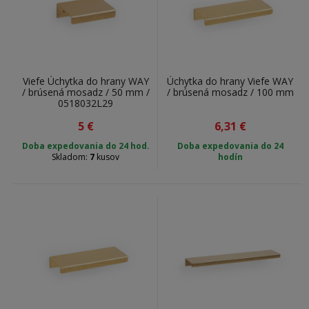
Viefe Úchytka do hrany WAY
Úchytka do hrany Viefe WAY
/ brúsená mosadz / 50 mm /
/ brúsená mosadz / 100 mm
0518032L29
5
€
6,31
€
Doba expedovania do 24 hod.
Doba expedovania do
24
Skladom:
7
kusov
hodín