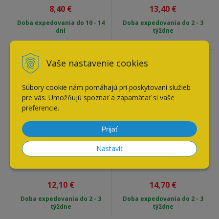
8,40
€
13,40
€
Doba expedovania do 10 - 14
Doba expedovania do 2 - 3
dní
týždne
Vaše nastavenie cookies
NOVINKA
NOVINKA
Súbory cookie nám pomáhajú pri poskytovaní služieb
pre vás. Umožňujú spoznať a zapamätať si vaše
preferencie.
Prijať
Nastaviť
Vešiak/Háčik CONIC WOOD
Vešiak/Háčik CONIC WOOD
29,4mm - dub
29,4mm - orech
12,10
€
14,70
€
Doba expedovania do 2 - 3
Doba expedovania do 2 - 3
týždne
týždne