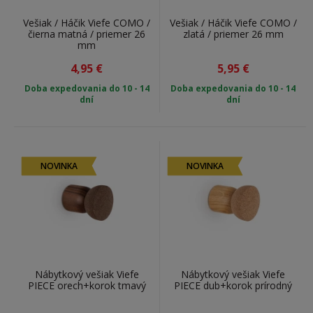
Vešiak / Háčik Viefe COMO /
Vešiak / Háčik Viefe COMO /
čierna matná / priemer 26
zlatá / priemer 26 mm
mm
4,95
€
5,95
€
Doba expedovania do 10 - 14
Doba expedovania do 10 - 14
dní
dní
NOVINKA
NOVINKA
Nábytkový vešiak Viefe
Nábytkový vešiak Viefe
PIECE orech+korok tmavý
PIECE dub+korok prírodný