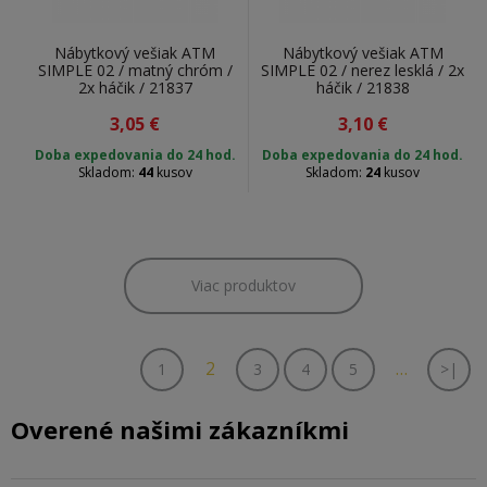
Nábytkový vešiak ATM
Nábytkový vešiak ATM
SIMPLE 02 / matný chróm /
SIMPLE 02 / nerez lesklá / 2x
2x háčik / 21837
háčik / 21838
3,05
€
3,10
€
Doba expedovania do 24 hod.
Doba expedovania do 24 hod.
Skladom:
44
kusov
Skladom:
24
kusov
Viac produktov
2
…
1
3
4
5
>|
Overené našimi zákazníkmi