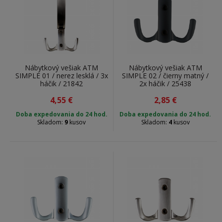
Nábytkový vešiak ATM
Nábytkový vešiak ATM
SIMPLE 01 / nerez lesklá / 3x
SIMPLE 02 / čierny matný /
háčik / 21842
2x háčik / 25438
4,55
€
2,85
€
Doba expedovania do 24 hod.
Doba expedovania do 24 hod.
Skladom:
9
kusov
Skladom:
4
kusov