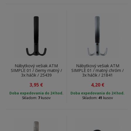
Nábytkový vešiak ATM
Nábytkový vešiak ATM
SIMPLE 01 / čierny matný /
SIMPLE 01 / matný chróm /
3x háčik / 25439
3x háčik / 21841
3,95
€
4,20
€
Doba expedovania do 24 hod.
Doba expedovania do 24 hod.
Skladom:
7
kusov
Skladom:
41
kusov