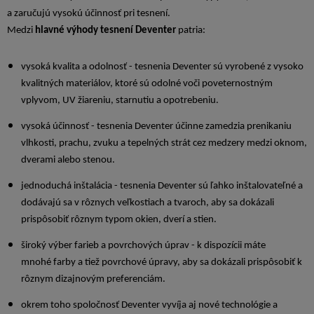
a zaručujú vysokú účinnosť pri tesnení.
Medzi
hlavné výhody tesnení Deventer
patria:
vysoká kvalita a odolnosť - tesnenia Deventer sú vyrobené z vysoko
kvalitných materiálov, ktoré sú odolné voči poveternostným
vplyvom, UV žiareniu, starnutiu a opotrebeniu.
vysoká účinnosť - tesnenia Deventer účinne zamedzia prenikaniu
vlhkosti, prachu, zvuku a tepelných strát cez medzery medzi oknom,
dverami alebo stenou.
jednoduchá inštalácia - tesnenia Deventer sú ľahko inštalovateľné a
dodávajú sa v rôznych veľkostiach a tvaroch, aby sa dokázali
prispôsobiť rôznym typom okien, dverí a stien.
široký výber farieb a povrchových úprav - k dispozícii máte
mnohé farby a tiež povrchové úpravy, aby sa dokázali prispôsobiť k
rôznym dizajnovým preferenciám.
okrem toho spoločnosť Deventer vyvíja aj nové technológie a