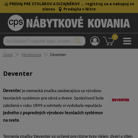
PREDAJ PRE STOLÁROV A DIZAJNÉROV →
registruj sa a nakupuj so
zľavou
Predajňa v Nitre
0
Úvod
Výrobcovia
Deventer
Deventer
Deventer
je nemecká značka zaoberajúca sa výrobou
tesniacich systémov pre okná a dvere. Spoločnosť bola
založená v roku 1899 a odvtedy si vydobyla reputáciu
jedného z popredných výrobcov tesniacich systémov
na svete
.
Tesnenia značky Deventer sú určené pre rôzne typy okien, dverí a stien