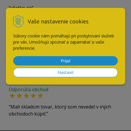
všetko ok
Vaše nastavenie cookies
Overený zákazník
26.07.2026
Súbory cookie nám pomáhajú pri poskytovaní služieb
Odporúča obchod
pre vás. Umožňujú spoznať a zapamätať si vaše
preferencie.
V pohodlí obývačky som nakúpil čo som potreboval
Prijať
Nastaviť
Overený zákazník
21.07.2026
Odporúča obchod
Mali skladom tovar, ktorý som nevedel v iných
obchodoch kúpiť.