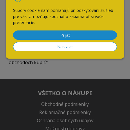
V pohodlí obývačky som nakúpil čo som potreboval
Súbory cookie nám pomáhajú pri poskytovaní služieb
pre vás. Umožňujú spoznať a zapamätať si vaše
preferencie.
Overený zákazník
21.07.2026
Prijať
Odporúča obchod
Nastaviť
Mali skladom tovar, ktorý som nevedel v iných
obchodoch kúpiť.
VŠETKO O NÁKUPE
Obchodné podmienky
Reklamačné podmienky
Ochrana osobných údajov
Možnosti dopravy