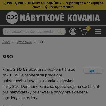
PREDAJ PRE STOLÁROV A DIZAJNÉROV →
registruj sa a nakupuj so
zľavou
Predajňa v Nitre
0
Úvod
Výrobcovia
SISO
SISO
Firma
SISO CZ
pôsobí na českom trhu od
roku 1993 a zaoberá sa predajom
nábytkového kovania a zámkov dánskej
firmy Siso-Denmark. Firma sa špecializuje na sortiment
pre nábytkársky priemysel a prvky pre sklenené
interiéry a exteriéry.