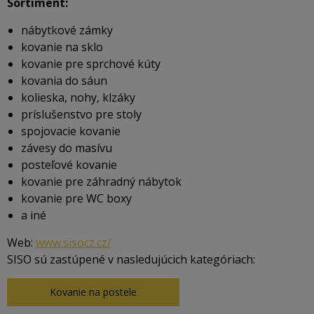
Sortiment:
nábytkové zámky
kovanie na sklo
kovanie pre sprchové kúty
kovania do sáun
kolieska, nohy, klzáky
príslušenstvo pre stoly
spojovacie kovanie
závesy do masívu
posteľové kovanie
kovanie pre záhradný nábytok
kovanie pre WC boxy
a iné
Web:
www.sisocz.cz/
SISO sú zastúpené v nasledujúcich kategóriach:
Kovanie na postele