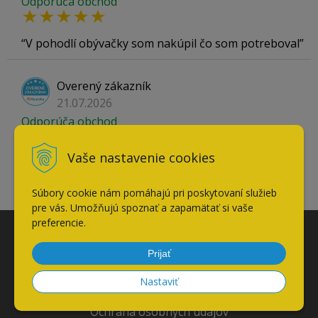
Odporúča obchod
V pohodlí obývačky som nakúpil čo som potreboval
Overený zákazník
21.07.2026
Odporúča obchod
Vaše nastavenie cookies
Mali skladom tovar, ktorý som nevedel v iných
obchodoch kúpiť.
Súbory cookie nám pomáhajú pri poskytovaní služieb
pre vás. Umožňujú spoznať a zapamätať si vaše
preferencie.
VŠETKO O NÁKUPE
Prijať
Obchodné podmienky
Nastaviť
Reklamačné podmienky
Ochrana osobných údajov