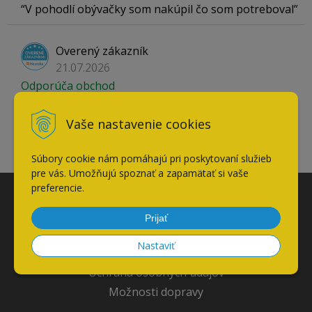
V pohodlí obývačky som nakúpil čo som potreboval
Overený zákazník
21.07.2026
Odporúča obchod
Vaše nastavenie cookies
Mali skladom tovar, ktorý som nevedel v iných
obchodoch kúpiť.
Súbory cookie nám pomáhajú pri poskytovaní služieb
pre vás. Umožňujú spoznať a zapamätať si vaše
preferencie.
VŠETKO O NÁKUPE
Prijať
Obchodné podmienky
Nastaviť
Reklamačné podmienky
Ochrana osobných údajov
Možnosti dopravy