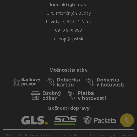
kontaktujte nás:
CPS Interiér Ján Buday
Levická 7, 949 01 Nitra
0910 910 883
eshop@cpsi.sk
Možnosti platby
Možnosti dopravy
© 2026 CPS Kovania •
tvorba eshopu cez UNIobchod
,
webhosting
spoločnosti