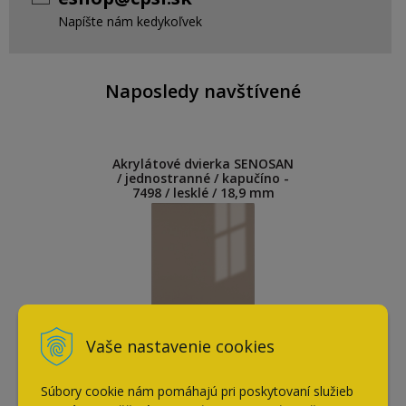
Napíšte nám kedykoľvek
Naposledy navštívené
Akrylátové dvierka SENOSAN
/ jednostranné / kapučíno -
7498 / lesklé / 18,9 mm
Vaše nastavenie cookies
Súbory cookie nám pomáhajú pri poskytovaní služieb