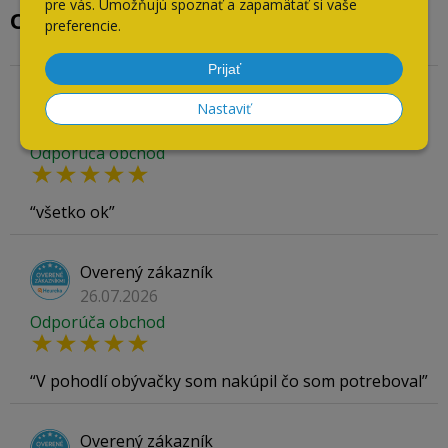
pre vás. Umožňujú spoznať a zapamätať si vaše
Overené našimi zákazníkmi
preferencie.
Prijať
Overený zákazník
Nastaviť
04.08.2026
Odporúča obchod
všetko ok
Overený zákazník
26.07.2026
Odporúča obchod
V pohodlí obývačky som nakúpil čo som potreboval
Overený zákazník