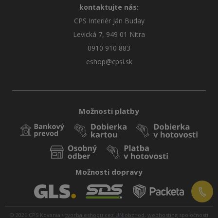
kontaktujte nás:
CPS Interiér Ján Buday
Levická 7, 949 01 Nitra
0910 910 883
eshop@cpsi.sk
Možnosti platby
Možnosti dopravy
© 2026 CPS Kovania •
tvorba eshopu cez UNIobchod
,
webhosting
spoločnosti