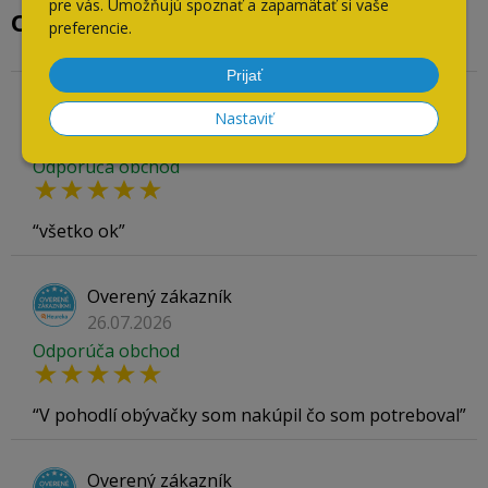
pre vás. Umožňujú spoznať a zapamätať si vaše
Overené našimi zákazníkmi
preferencie.
Prijať
Overený zákazník
Nastaviť
04.08.2026
Odporúča obchod
všetko ok
Overený zákazník
26.07.2026
Odporúča obchod
V pohodlí obývačky som nakúpil čo som potreboval
Overený zákazník