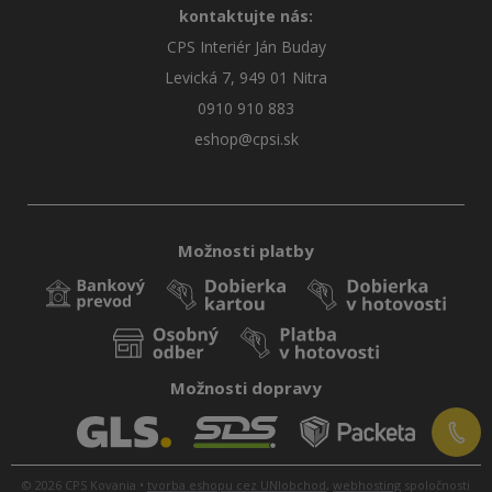
kontaktujte nás:
CPS Interiér Ján Buday
Levická 7, 949 01 Nitra
0910 910 883
eshop@cpsi.sk
Možnosti platby
Možnosti dopravy
© 2026 CPS Kovania •
tvorba eshopu cez UNIobchod
,
webhosting
spoločnosti