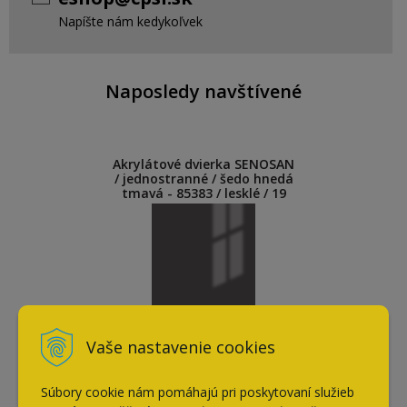
Napíšte nám kedykoľvek
Naposledy navštívené
Akrylátové dvierka SENOSAN
/ jednostranné / šedo hnedá
tmavá - 85383 / lesklé / 19
mm
Vaše nastavenie cookies
Súbory cookie nám pomáhajú pri poskytovaní služieb