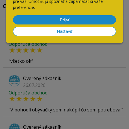
pre vás. Umožňujú spoznať a zapamätať si vaše
Overené našimi zákazníkmi
preferencie.
Prijať
Overený zákazník
Nastaviť
04.08.2026
Odporúča obchod
všetko ok
Overený zákazník
26.07.2026
Odporúča obchod
V pohodlí obývačky som nakúpil čo som potreboval
Overený zákazník