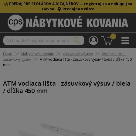
PREDAJ PRE STOLÁROV A DIZAJNÉROV →
registruj sa a nakupuj so
zľavou
Predajňa v Nitre
0
Úvod
Nábytkové kovanie
zásuvkové výsuvy
Vodiaca lišta -
zásuvkový výsuv
ATM vodiaca lišta - zásuvkový výsuv / biela / dĺžka 450
mm
ATM vodiaca lišta - zásuvkový výsuv / biela
/ dĺžka 450 mm