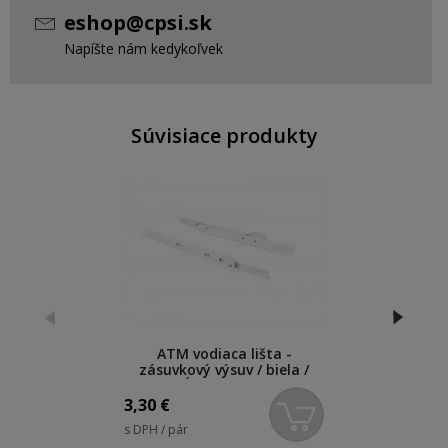
eshop@cpsi.sk
Napíšte nám kedykoľvek
Súvisiace produkty
ATM vodiaca lišta -
zásuvkový výsuv / biela /
dĺžka 300 mm
3,30
€
s DPH / pár