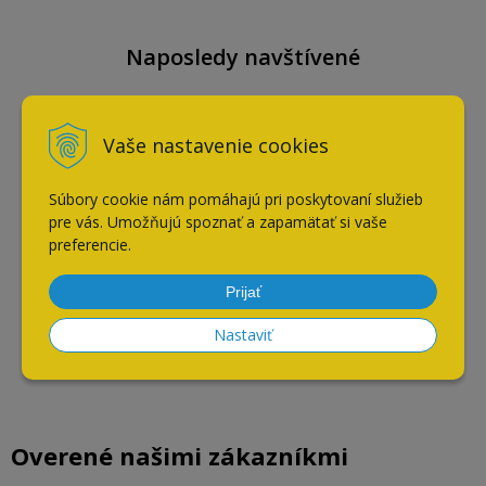
Naposledy navštívené
Vaše nastavenie cookies
ATM vodiaca lišta -
zásuvkový výsuv / biela /
dĺžka 450 mm
Súbory cookie nám pomáhajú pri poskytovaní služieb
pre vás. Umožňujú spoznať a zapamätať si vaše
preferencie.
Prijať
Nastaviť
Overené našimi zákazníkmi