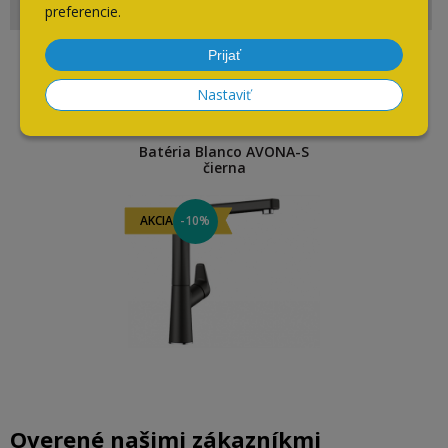
preferencie.
Prijať
Naposledy navštívené
Nastaviť
Batéria Blanco AVONA-S
čierna
AKCIA
-10%
Overené našimi zákazníkmi