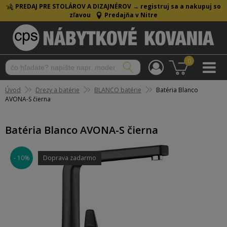
PREDAJ PRE STOLÁROV A DIZAJNÉROV →
registruj sa a nakupuj so
zľavou
Predajňa v Nitre
0
Úvod
Drezy a batérie
BLANCO batérie
Batéria Blanco
AVONA-S čierna
Batéria Blanco AVONA-S čierna
- 10%
Doprava zadarmo