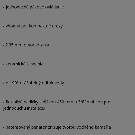
- jednoduché pákové ovládanie
- vhodná pre kompaktné drezy
- ? 35 mm otvor vŕtania
- keramické tesnenia
- o 190° otáčateľný odtok vody
- flexibilné hadičky s dĺžkou 450 mm a 3/8‘‘ maticou pre
jednoduchú inštaláciu
- patentovaný perlátor znižuje tvorbu vodného kameňa