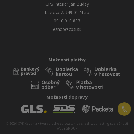
CPS Interiér Ján Buday
Levická 7, 949 01 Nitra
0910 910 883
eshop@cpsi.sk
Možnosti platby
Možnosti dopravy
© 2026 CPS Kovania •
tvorba eshopu cez UNIobchod
,
webhosting
spoločnosti
WEBYGROUP