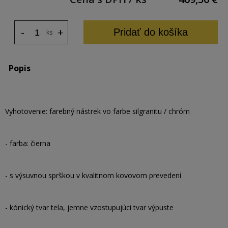
-
+
Pridať do košíka
ks
Popis
Vyhotovenie: farebný nástrek vo farbe silgranitu / chróm
- farba: čierna
- s výsuvnou sprškou v kvalitnom kovovom prevedení
- kónický tvar tela, jemne vzostupujúci tvar výpuste