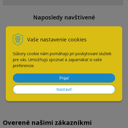
Naposledy navštívené
Vaše nastavenie cookies
Batéria Blanco DARAS
chróm
Súbory cookie nám pomáhajú pri poskytovaní služieb
pre vás. Umožňujú spoznať a zapamätať si vaše
AKCIA
-10%
preferencie.
Prijať
Nastaviť
Overené našimi zákazníkmi