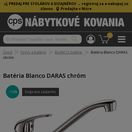
PREDAJ PRE STOLÁROV A DIZAJNÉROV →
registruj sa a nakupuj so
zľavou
Predajňa v Nitre
0
Úvod
Drezy a batérie
BLANCO batérie
Batéria Blanco DARAS
chróm
Batéria Blanco DARAS chróm
- 10%
Doprava zadarmo