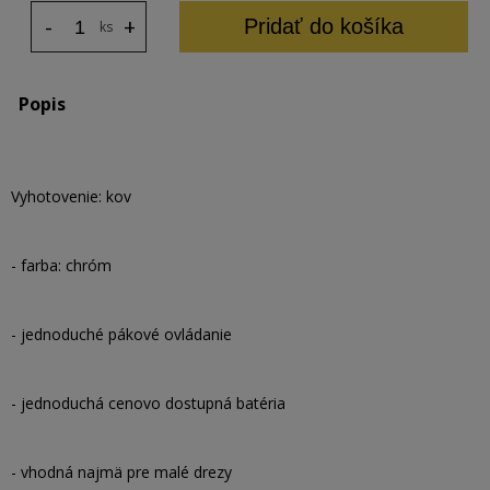
-
+
Pridať do košíka
ks
Popis
Vyhotovenie: kov
- farba: chróm
- jednoduché pákové ovládanie
- jednoduchá cenovo dostupná batéria
- vhodná najmä pre malé drezy