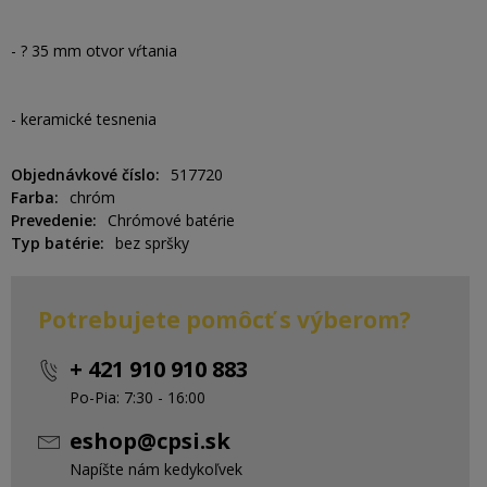
- ? 35 mm otvor vŕtania
- keramické tesnenia
Objednávkové číslo
517720
Farba
chróm
Prevedenie
Chrómové batérie
Typ batérie
bez spršky
Potrebujete pomôcť s výberom?
+ 421 910 910 883
Po-Pia: 7:30 - 16:00
eshop@cpsi.sk
Napíšte nám kedykoľvek