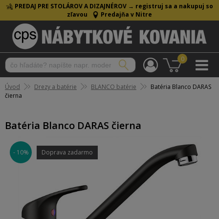
PREDAJ PRE STOLÁROV A DIZAJNÉROV →
registruj sa a nakupuj so
zľavou
Predajňa v Nitre
0
Úvod
Drezy a batérie
BLANCO batérie
Batéria Blanco DARAS
čierna
Batéria Blanco DARAS čierna
- 10%
Doprava zadarmo