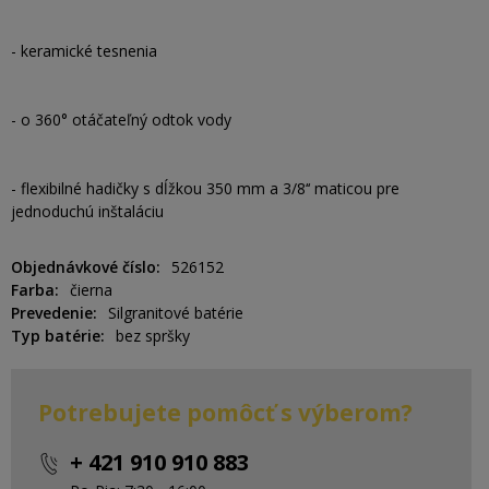
- keramické tesnenia
- o 360° otáčateľný odtok vody
- flexibilné hadičky s dĺžkou 350 mm a 3/8‘‘ maticou pre
jednoduchú inštaláciu
Objednávkové číslo
526152
Farba
čierna
Prevedenie
Silgranitové batérie
Typ batérie
bez spršky
Potrebujete pomôcť s výberom?
+ 421 910 910 883