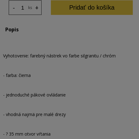
-
+
Pridať do košíka
ks
Popis
Vyhotovenie: farebný nástrek vo farbe silgranitu / chróm
- farba: čierna
- jednoduché pákové ovládanie
- vhodná najmä pre malé drezy
- ? 35 mm otvor vŕtania