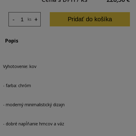
-
+
Pridať do košíka
ks
Popis
Vyhotovenie: kov
- farba: chróm
- moderný minimalistický dizajn
- dobré napĺňanie hrncov a váz