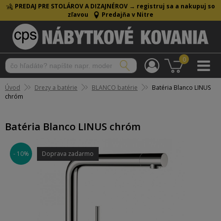
PREDAJ PRE STOLÁROV A DIZAJNÉROV →
registruj sa a nakupuj so
zľavou
Predajňa v Nitre
0
Úvod
Drezy a batérie
BLANCO batérie
Batéria Blanco LINUS
chróm
Batéria Blanco LINUS chróm
- 10%
Doprava zadarmo