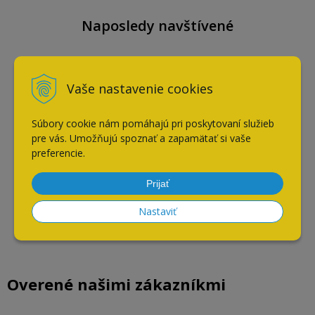
Naposledy navštívené
Batéria Blanco LINUS chróm
Vaše nastavenie cookies
Súbory cookie nám pomáhajú pri poskytovaní služieb
AKCIA
-10%
pre vás. Umožňujú spoznať a zapamätať si vaše
preferencie.
Prijať
Nastaviť
Overené našimi zákazníkmi