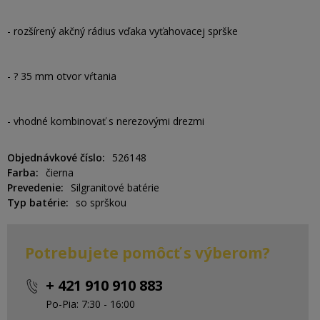
- rozšírený akčný rádius vďaka vyťahovacej sprške
- ? 35 mm otvor vŕtania
- vhodné kombinovať s nerezovými drezmi
Objednávkové číslo
526148
Farba
čierna
Prevedenie
Silgranitové batérie
Typ batérie
so sprškou
Potrebujete pomôcť s výberom?
+ 421 910 910 883
Po-Pia: 7:30 - 16:00