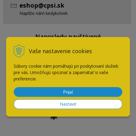
eshop@cpsi.sk
Napíšte nám kedykoľvek
Naposledy navštívené
Vaše nastavenie cookies
Batéria Blanco LINUS-S
čierna
Súbory cookie nám pomáhajú pri poskytovaní služieb
pre vás. Umožňujú spoznať a zapamätať si vaše
preferencie.
AKCIA
-10%
Prijať
Nastaviť