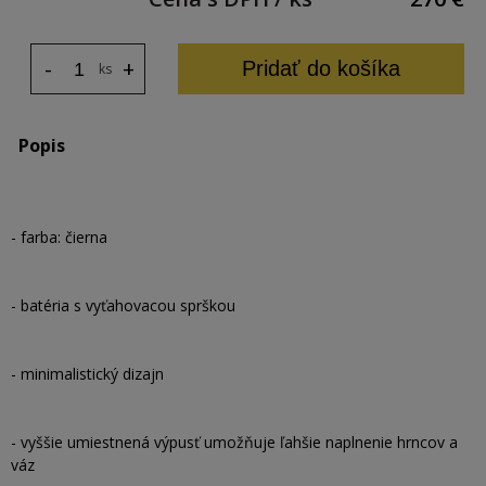
-
+
Pridať do košíka
ks
Popis
- farba: čierna
- batéria s vyťahovacou sprškou
- minimalistický dizajn
- vyššie umiestnená výpusť umožňuje ľahšie naplnenie hrncov a
váz