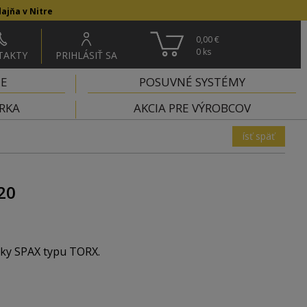
ajňa v Nitre
0,00 €
0
ks
TAKTY
PRIHLÁSIŤ SA
IE
POSUVNÉ SYSTÉMY
RKA
AKCIA PRE VÝROBCOV
ísť späť
20
tky SPAX typu TORX.
 aby vám už nikdy skrutky nevypadávali z bitu.