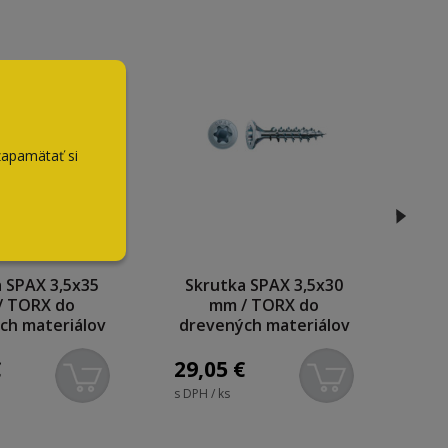
zapamätať si
 SPAX 3,5x35
Skrutka SPAX 3,5x30
Sk
/ TORX do
mm / TORX do
ch materiálov
drevených materiálov
dr
1000ks
1000ks
€
29,05
€
19
s DPH / ks
s DPH