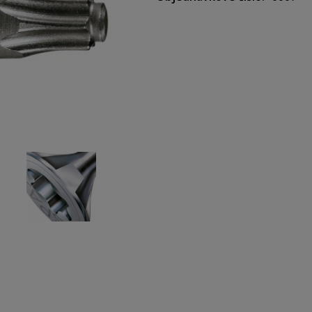
Inovatívny bit typu TORX, kde
vlastnosť (nervový systém týc
zabezpečuje špeciálne vybrati