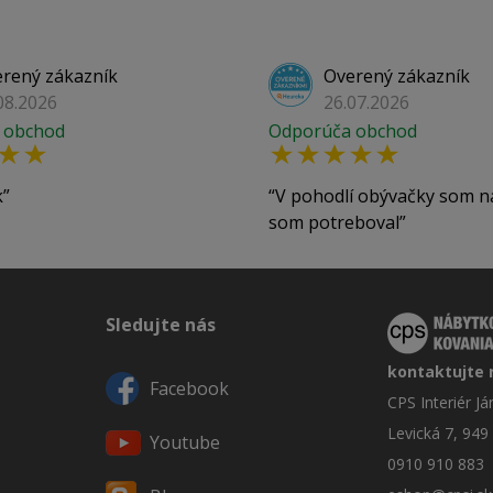
rený zákazník
Overený zákazník
08.2026
26.07.2026
 obchod
Odporúča obchod
k
V pohodlí obývačky som n
som potreboval
Sledujte nás
kontaktujte 
Facebook
CPS Interiér J
Levická 7, 949
Youtube
0910 910 883