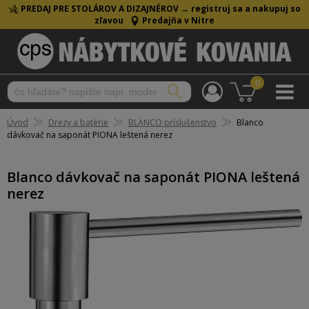
PREDAJ PRE STOLÁROV A DIZAJNÉROV →
registruj sa a nakupuj so
zľavou
Predajňa v Nitre
0
Úvod
Drezy a batérie
BLANCO príslušenstvo
Blanco
dávkovač na saponát PIONA leštená nerez
Blanco dávkovač na saponát PIONA leštená
nerez