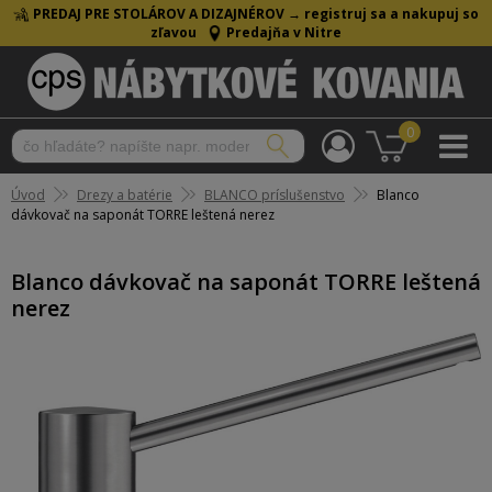
PREDAJ PRE STOLÁROV A DIZAJNÉROV →
registruj sa a nakupuj so
zľavou
Predajňa v Nitre
0
Úvod
Drezy a batérie
BLANCO príslušenstvo
Blanco
dávkovač na saponát TORRE leštená nerez
Blanco dávkovač na saponát TORRE leštená
nerez