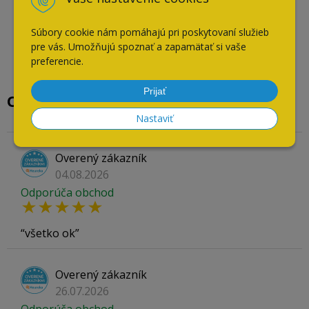
Súbory cookie nám pomáhajú pri poskytovaní služieb
pre vás. Umožňujú spoznať a zapamätať si vaše
preferencie.
Prijať
Overené našimi zákazníkmi
Nastaviť
Overený zákazník
04.08.2026
Odporúča obchod
všetko ok
Overený zákazník
26.07.2026