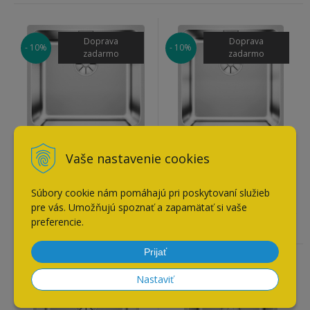
Doprava
Doprava
- 10%
- 10%
zadarmo
zadarmo
Blanco SOLIS 450-IF leštená
Blanco SOLIS 400-U leštená
Vaše nastavenie cookies
nerez
nerez
335 €
255 €
Súbory cookie nám pomáhajú pri poskytovaní služieb
301,50
€
229,50
€
pre vás. Umožňujú spoznať a zapamätať si vaše
Doba expedovania do 3 - 5 dní
Doba expedovania do 3 - 5 dní
preferencie.
Prijať
Nastaviť
Doprava
Doprava
- 10%
- 10%
zadarmo
zadarmo