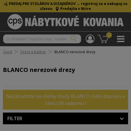
PREDAJ PRE STOLÁROV A DIZAJNÉROV →
registruj sa a nakupuj so
zľavou
Predajňa v Nitre
0
Úvod
Drezy a batérie
BLANCO nerezové drezy
BLANCO nerezové drezy
Nezabudnite na všetky drezy BLANCO máte dopravu v
rámci SR zadarmo !
FILTER