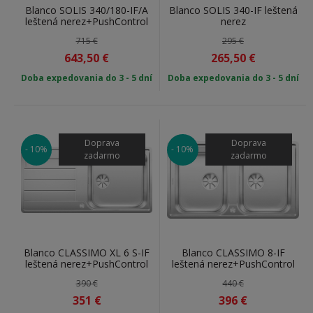
Blanco SOLIS 340/180-IF/A
Blanco SOLIS 340-IF leštená
leštená nerez+PushControl
nerez
715 €
295 €
643,50
€
265,50
€
Doba expedovania do 3 - 5 dní
Doba expedovania do 3 - 5 dní
Doprava
Doprava
- 10%
- 10%
zadarmo
zadarmo
Blanco CLASSIMO XL 6 S-IF
Blanco CLASSIMO 8-IF
leštená nerez+PushControl
leštená nerez+PushControl
390 €
440 €
351
€
396
€