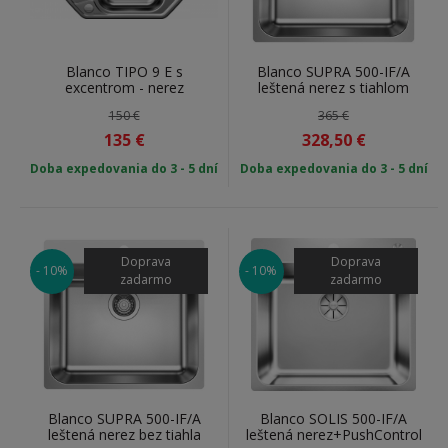
Blanco TIPO 9 E s
Blanco SUPRA 500-IF/A
excentrom - nerez
leštená nerez s tiahlom
150 €
365 €
135
€
328,50
€
Doba expedovania do 3 - 5 dní
Doba expedovania do 3 - 5 dní
Doprava
Doprava
- 10%
- 10%
zadarmo
zadarmo
Blanco SUPRA 500-IF/A
Blanco SOLIS 500-IF/A
leštená nerez bez tiahla
leštená nerez+PushControl