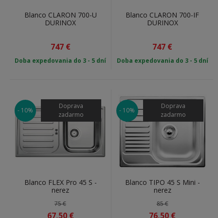
Blanco CLARON 700-U
Blanco CLARON 700-IF
DURINOX
DURINOX
747
€
747
€
Doba expedovania do 3 - 5 dní
Doba expedovania do 3 - 5 dní
Doprava
Doprava
- 10%
- 10%
zadarmo
zadarmo
Blanco FLEX Pro 45 S -
Blanco TIPO 45 S Mini -
nerez
nerez
75 €
85 €
67,50
€
76,50
€