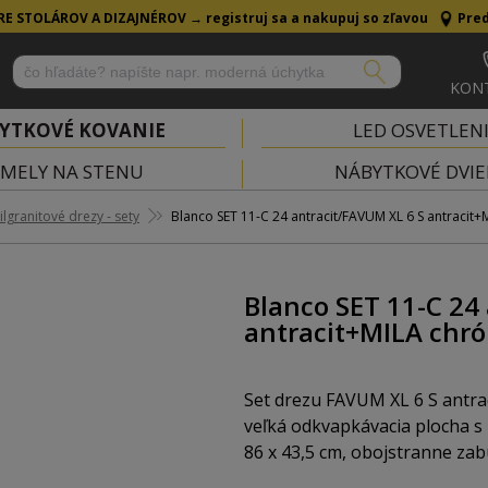
RE STOLÁROV A DIZAJNÉROV →
registruj sa a nakupuj so zľavou
Pred
KON
YTKOVÉ KOVANIE
LED OSVETLEN
MELY NA STENU
NÁBYTKOVÉ DVIE
lgranitové drezy - sety
Blanco SET 11-C 24 antracit/FAVUM XL 6 S antracit
Blanco SET 11-C 24
antracit+MILA chr
Set drezu FAVUM XL 6 S antrac
veľká odkvapkávacia plocha s
86 x 43,5 cm, obojstranne zab
výpusťou a štíhlym telom pre 