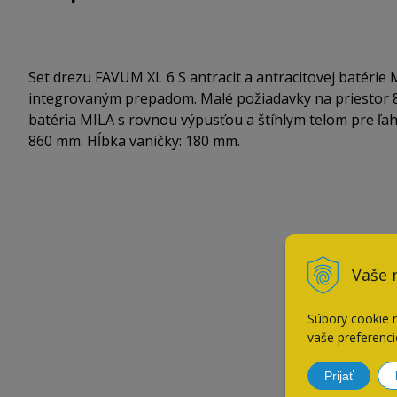
Set drezu FAVUM XL 6 S antracit a antracitovej batérie
integrovaným prepadom. Malé požiadavky na priestor 8
batéria MILA s rovnou výpusťou a štíhlym telom pre ľah
860 mm. Hĺbka vaničky: 180 mm.
Vaše 
Súbory cookie 
vaše preferenci
Prijať