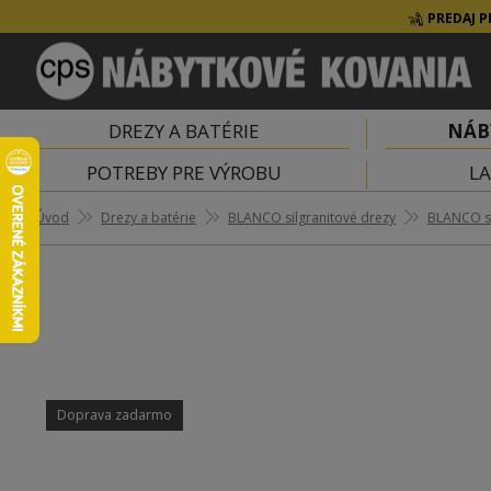
PREDAJ P
DREZY A BATÉRIE
NÁB
POTREBY PRE VÝROBU
LA
Úvod
Drezy a batérie
BLANCO silgranitové drezy
BLANCO si
Doprava zadarmo