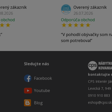
rený zákazník
Overený zákazník
08.2026
26.07.2026
 obchod
Odporúča obchod
k
V pohodlí obývačky som n
som potreboval
Sledujte nás
kontaktujte 
Facebook
CPS Interiér J
Levická 7, 949
Youtube
0910 910 883
eshop@cpsi.sk
Blog