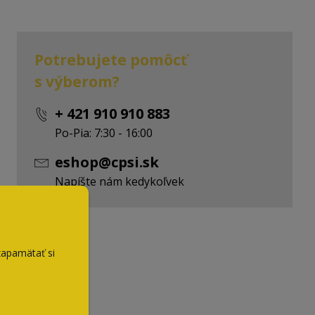
Potrebujete pomôcť
s výberom?
+ 421 910 910 883
Po-Pia: 7:30 - 16:00
eshop@cpsi.sk
Napíšte nám kedykoľvek
zapamätať si