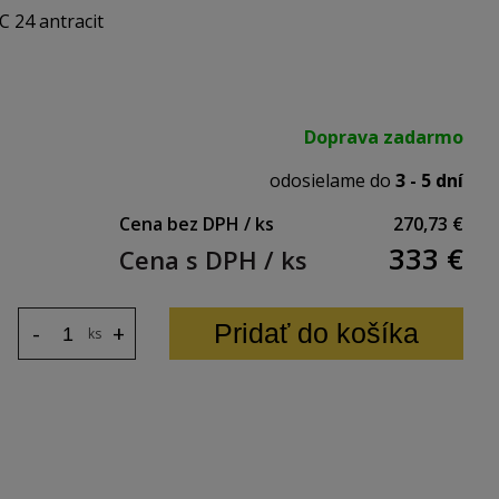
 180 mm.
C 24 antracit
Doprava zadarmo
odosielame do
3 - 5 dní
Cena bez DPH / ks
270,73 €
333
€
Cena s DPH / ks
Pridať do košíka
-
+
ks