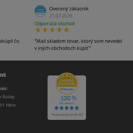
Overený zákazník
21.07.2026
Odporúča obchod
akúpil čo
Mali skladom tovar, ktorý som nevedel
v iných obchodoch kúpiť.
nás:
án Buday
 01 Nitra