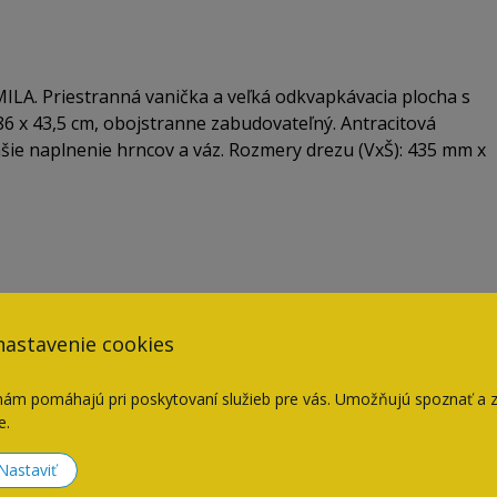
 MILA. Priestranná vanička a veľká odkvapkávacia plocha s
6 x 43,5 cm, obojstranne zabudovateľný. Antracitová
šie naplnenie hrncov a váz. Rozmery drezu (VxŠ): 435 mm x
nastavenie cookies
nám pomáhajú pri poskytovaní služieb pre vás. Umožňujú spoznať a 
e.
Naposledy navštívené
Nastaviť