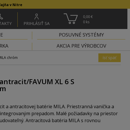
ajňa v Nitre
0,00 €
0
ks
TAKTY
PRIHLÁSIŤ SA
IE
POSUVNÉ SYSTÉMY
RKA
AKCIA PRE VÝROBCOV
ísť späť
+MILA chróm
 antracit/FAVUM XL 6 S
óm
it a antracitovej batérie MILA. Priestranná vanička a
 integrovaným prepadom. Malé požiadavky na priestor
udovateľný. Antracitová batéria MILA s rovnou
ľahšie naplnenie hrncov a váz. Rozmery drezu (VxŠ): 435