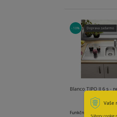
Použitie do skrinky: 45
- 10%
Doprava zadarmo
Hĺbka vaničky: 170 mm
V balení so sifónom – p
bez excentra
Blanco TIPO II 6 s - n
Vaše 
Funkčný dizajn pre vaše
Súbory cookie 