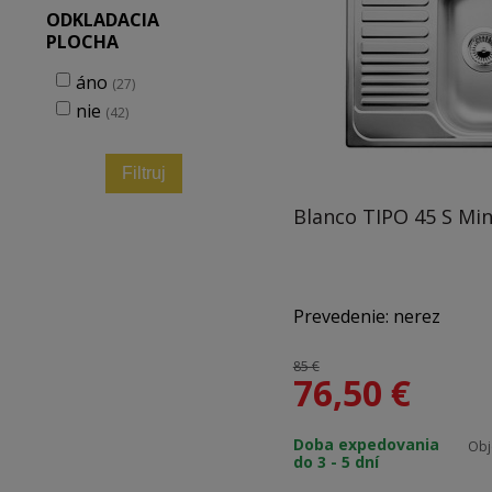
ODKLADACIA
PLOCHA
áno
(27)
nie
(42)
Filtruj
Blanco TIPO 45 S Min
Prevedenie: nerez
85 €
76,50
€
Materiál: nerez
Doba expedovania
Obj
do 3 - 5 dní
Vonkajšie rozmery: 605