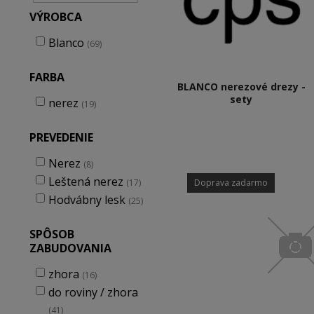
VÝROBCA
Blanco
(69)
FARBA
BLANCO nerezové drezy -
sety
nerez
(19)
PREVEDENIE
Nerez
(8)
Leštená nerez
(17)
Doprava zadarmo
Hodvábny lesk
(25)
SPÔSOB
ZABUDOVANIA
zhora
(16)
do roviny / zhora
(41)