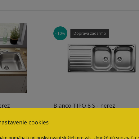
0 mm
Použitie do skrinky: 450 mm
- 10%
Doprava zadarmo
Hĺbka vaničky: 170 mm
achový uzáver,
V balení so sifónom – pachový uzáve
bez excentra
erez
Blanco TIPO 8 S - nerez
nastavenie cookies
 pohodlie
Prevedenie: - nerez
nám pomáhajú pri poskytovaní služieb pre vás. Umožňujú spoznať a 