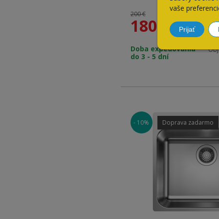
vaše preferenci
200 €
180
€
Materiál: nerez
Prijať
Doba expedovania
Obj
do 3 - 5 dní
Vonkajšie rozmery: 100
Použitie do skrinky: 6
- 10%
Doprava zadarmo
Veľká základná vanička
Prídavná vanička na opl
vylievanie či odkvapkáv
V balení so sifónom – p