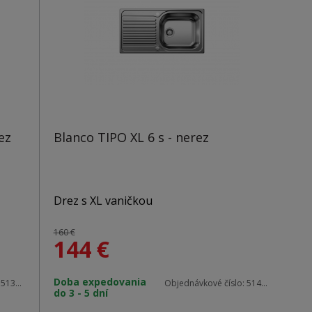
V balení so sifónom – pachový uzáver,
bez excentra
ez
Blanco TIPO XL 6 s - nerez
Drez s XL vaničkou
160 €
144
€
Materiál: nerez
Doba expedovania
:
513441
Objednávkové číslo:
514243
do 3 - 5 dní
Vonkajšie rozmery: 950 x 500 mm