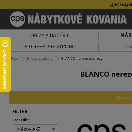
PREDAJ P
DREZY A BATÉRIE
NÁB
POTREBY PRE VÝROBU
LA
Úvod
Drezy a batérie
BLANCO nerezové drezy
BLANCO nerez
Nezabu
FILTER
Zoradiť:
Názov A-Z