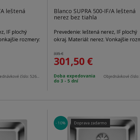
A leštená
Blanco SUPRA 500-IF/A leštená
nerez bez tiahla
z, IF plochý
Prevedenie: leštená nerez, IF plochý
Vonkajšie rozmery:
okraj. Materiál: nerez. Vonkajšie roz
o skrinky: 600
500 x 540 mm. Použitie do skrinky: 6
m. V balení sa
mm. Hĺbka vaničky: 175 cm. V balení 
335 €
301,50
€
túra, 3 1/2 "
nachádza: odtoková armatúra, 3 1/2 
m, sada úchytov,
výpusť InFino® so sitkom, sada úchy
Doba expedovania
bočkou pre
zápachový uzáver s odbočkou pre
ednávkové číslo:
526355
Objednávkové číslo
do 3 - 5 dní
umývačku riadu.
- 10%
Doprava zadarmo