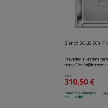
Blanco SOLIS 500-IF 
Prevedenie: leštená nere
nerez. Vonkajšie rozmer
Použitie do skrinky: 60
vaničky: 185 mm. V bale
345 €
310,50
€
odtoková armatúra s pr
InFino výpusť so sitkom
Doba expedovania
zápachový uzáver s od
Obj
do 3 - 5 dní
umývačku riadu.