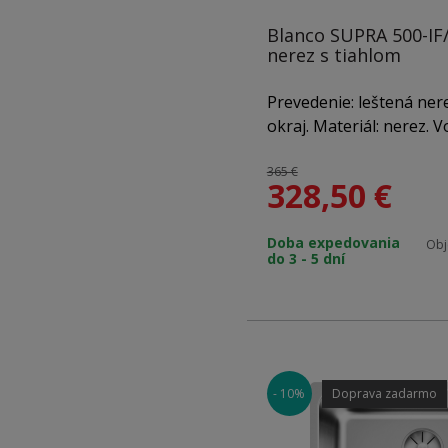
bez excentra
Blanco SUPRA 500-IF/
nerez s tiahlom
Prevedenie: leštená nere
okraj. Materiál: nerez. 
500 x 540 mm. Použitie d
mm. Hĺbka vaničky: 175 c
365 €
328,50
€
nachádza: odtoková arma
výpusť InFino® so sitko
Doba expedovania
zápachový uzáver s od
Obj
do 3 - 5 dní
umývačku riadu.
- 10%
Doprava zadarmo