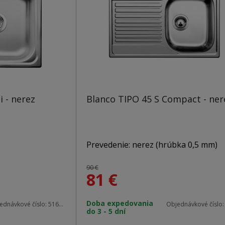
i - nerez
Blanco TIPO 45 S Compact - ner
Prevedenie: nerez (hrúbka 0,5 mm)
90 €
81
€
Materiál: nerez
Doba expedovania
ednávkové číslo:
516524
Objednávkové číslo
do 3 - 5 dní
 x 500 mm
Vonkajšie rozmery: 780 x 500 mm