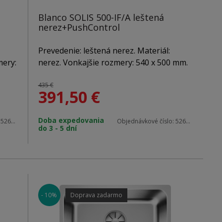
Blanco SOLIS 500-IF/A leštená
nerez+PushControl
Prevedenie: leštená nerez. Materiál:
mery:
nerez. Vonkajšie rozmery: 540 x 500 mm.
00
Použitie do skrinky: 600 mm. Hĺbka
sa
vaničky: 185 mm. V balení sa nachádza:
435 €
391,50
€
"
odtoková armatúra s prepadom, 3 1/2 "
tov,
InFino výpusť so sitkom, sada úchytov,
Doba expedovania
zápachový uzáver s odbočkou pre
:
526354
Objednávkové číslo:
526124
do 3 - 5 dní
umývačku riadu, ovládanie výpuste
PushControl.
- 10%
Doprava zadarmo