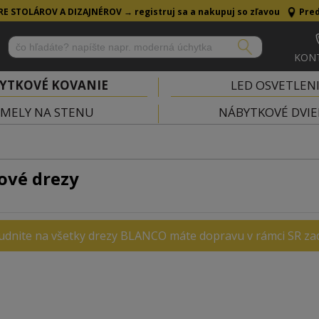
RE STOLÁROV A DIZAJNÉROV →
registruj sa a nakupuj so zľavou
Pred
KON
YTKOVÉ KOVANIE
LED OSVETLEN
MELY NA STENU
NÁBYTKOVÉ DVIE
ové drezy
dnite na všetky drezy BLANCO máte dopravu v rámci SR za