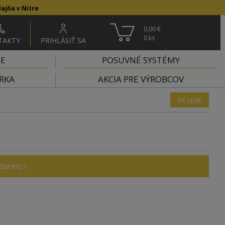
ajňa v Nitre
0,00 €
0
ks
TAKTY
PRIHLÁSIŤ SA
IE
POSUVNÉ SYSTÉMY
RKA
AKCIA PRE VÝROBCOV
ísť späť
darmo !