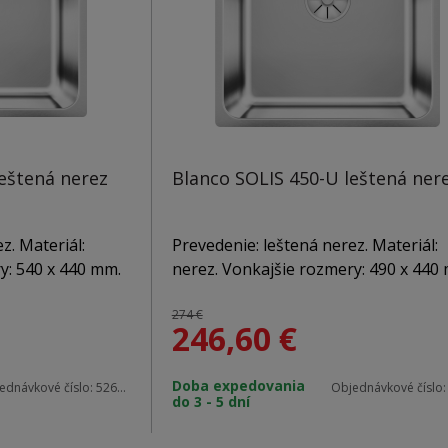
leštená nerez
Blanco SOLIS 450-U leštená ner
z. Materiál:
Prevedenie: leštená nerez. Materiál:
y: 540 x 440 mm.
nerez. Vonkajšie rozmery: 490 x 440
0 mm. Hĺbka
Použitie do skrinky: 500 mm. Hĺbka
ní sa nachádza:
vaničky: 185 mm. Zabudovanie pod
274 €
246,60
€
epadom, 3 1/2 "
pracovnú dosku. V balení sa nachádz
, sada úchytov,
odtoková armatúra s prepadom, 3 1/
Doba expedovania
bočkou pre
InFino výpusť so sitkom, sada úchyto
ednávkové číslo:
526123
Objednávkové číslo
do 3 - 5 dní
zápachový uzáver s odbočkou pre
umývačku riadu.