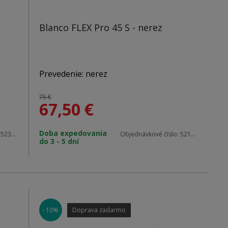
Blanco FLEX Pro 45 S - nerez
Prevedenie: nerez
75 €
67,50
€
Materiál: nerez
Doba expedovania
:
523391
Objednávkové číslo:
521007
do 3 - 5 dní
Vonkajšie rozmery: 860 x 480 mm
Použitie do skrinky: 450mm
- 10%
Doprava zadarmo
Hĺbka vaničky: 160 mm