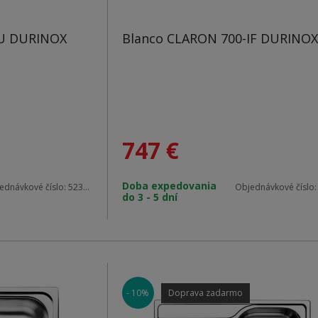
-U DURINOX
Blanco CLARON 700-IF DURINOX
747
€
Doba expedovania
ednávkové číslo:
523387
Objednávkové číslo
do 3 - 5 dní
- 10%
Doprava zadarmo