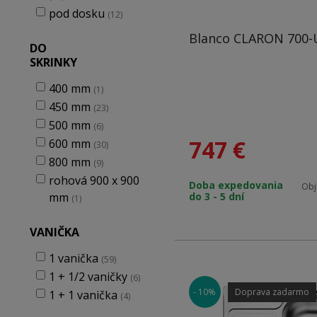
pod dosku
(12)
Blanco CLARON 700
DO
SKRINKY
400 mm
(1)
450 mm
(23)
500 mm
(6)
747
€
600 mm
(30)
800 mm
(9)
rohová 900 x 900
Doba expedovania
Obj
mm
do 3 - 5 dní
(1)
VANIČKA
1 vanička
(59)
1 + 1/2 vaničky
(6)
- 10%
Doprava zadarmo
1 + 1 vanička
(4)