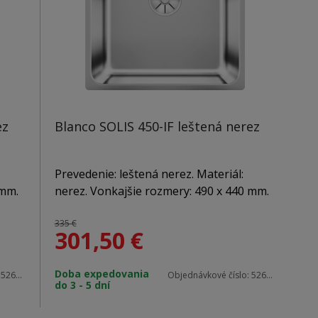
ez
Blanco SOLIS 450-IF leštená nerez
Prevedenie: leštená nerez. Materiál:
 mm.
nerez. Vonkajšie rozmery: 490 x 440 mm.
Použitie do skrinky: 500 mm. Hĺbka
vaničky: 185 mm. V balení sa nachádza:
335 €
301,50
€
a:
odtoková armatúra s prepadom, 3 1/2 "
2 "
InFino výpusť so sitkom, sada úchytov,
Doba expedovania
v,
zápachový uzáver s odbočkou pre
:
526120
Objednávkové číslo:
526121
do 3 - 5 dní
umývačku riadu.