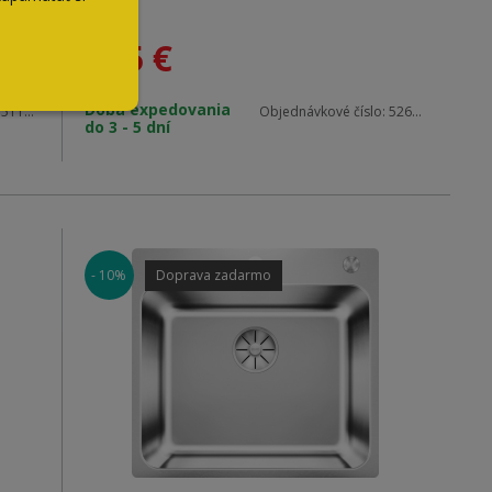
150 €
135
€
Materiál: nerez
Doba expedovania
:
511925
Objednávkové číslo:
526338
do 3 - 5 dní
Vonkajšie rozmery: 930 x 510 mm
Použitie do skrinky: 900mm
- 10%
Doprava zadarmo
Hĺbka vaničky: 160/35 mm
r,
V balení so sifónom – pachový uzáver, s
excentrickým ovládaním