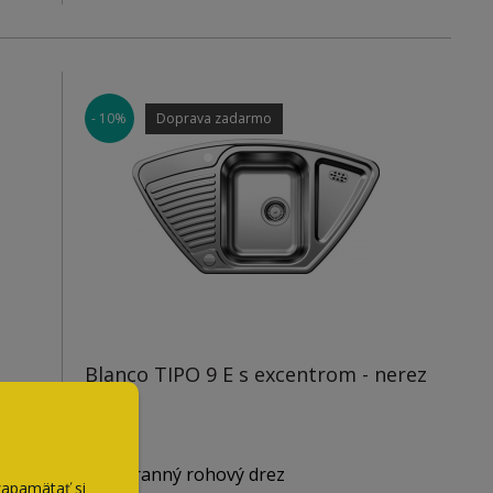
Použitie do skrinky: 600 mm
- 10%
Doprava zadarmo
Hĺbka vaničky: 180/130 mm
r,
V balení so sifónom – pachový uzáver,
excentrické ovládanie
Blanco TIPO 9 E s excentrom - nerez
Priestranný rohový drez
zapamätať si