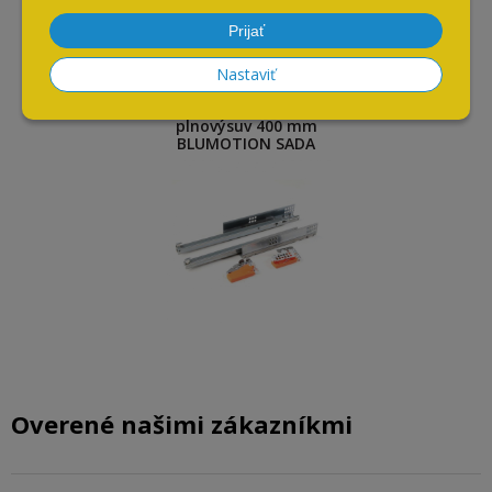
Naposledy navštívené
Prijať
Nastaviť
Blum TANDEM "18" skrytý
plnovýsuv 400 mm
BLUMOTION SADA
Overené našimi zákazníkmi