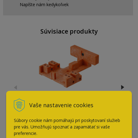
Napíšte nám kedykoľvek
Súvisiace produkty
Vŕtacia šablóna na
Movento/Tandem
Vaše nastavenie cookies
50,10
€
Súbory cookie nám pomáhajú pri poskytovaní služieb
s DPH / ks
pre vás. Umožňujú spoznať a zapamätať si vaše
preferencie.