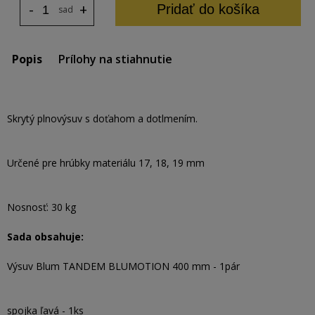
-
+
Pridať do košíka
sada
Popis
Prílohy na stiahnutie
Skrytý plnovýsuv s doťahom a dotlmením.
Určené pre hrúbky materiálu 17, 18, 19 mm
Nosnosť: 30 kg
Sada obsahuje:
Výsuv Blum TANDEM BLUMOTION 400 mm - 1pár
spojka ľavá - 1ks