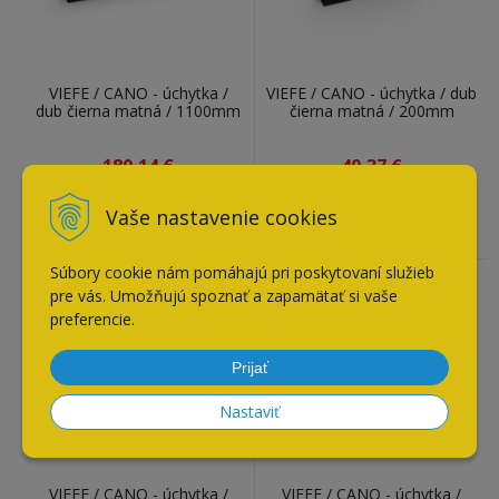
VIEFE / CANO - úchytka /
VIEFE / CANO - úchytka / dub
dub čierna matná / 1100mm
čierna matná / 200mm
180,14
€
40,37
€
Doba expedovania do 2 - 3
Doba expedovania do 2 - 3
Vaše nastavenie cookies
týždne
týždne
Súbory cookie nám pomáhajú pri poskytovaní služieb
pre vás. Umožňujú spoznať a zapamätať si vaše
preferencie.
Prijať
Nastaviť
VIEFE / CANO - úchytka /
VIEFE / CANO - úchytka /