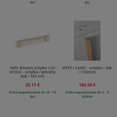
dní
dní
Viefe drevená úchytka LUV
VIEFE / CANO - úchytka / dub
WOOD - úchytka / prírodný
/ 1100mm
dub / 183 mm
35,11
€
165,50
€
Ako vybrať správne drevené úchytky na skrinky?
Doba expedovania do 10 - 14
Doba expedovania do 2 - 3
dní
týždne
Pri výbere drevených úchytiek zvážte:
Farbu a štruktúru dreva:
Vyberte si drevo, ktoré