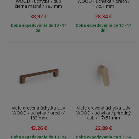
WOOD - úchytka / dub
WOOD - úchytka / orech /
výraznú kresbu.
čierna matná / 183 mm
17x51 mm
Buk:
Bukové úchytky sú hladké, jemné a majú svetlú
38,92
€
28,34
€
farbu.
Doba expedovania do 10 - 14
Doba expedovania do 10 - 14
Orech:
Orech má výraznú štruktúru dreva čo vytvára
dní
dní
vždy originálny a jedinečný dizajn.
Viefe drevená úchytka LUV
Viefe drevená úchytka LUV
WOOD - úchytka / orech /
WOOD - úchytka / prírodný
183 mm
dub / 17x51 mm
43,26
€
22,89
€
Doba expedovania do 10 - 14
Doba expedovania do 10 - 14