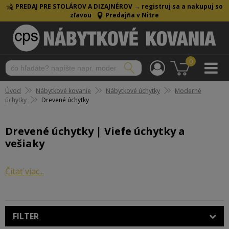
PREDAJ PRE STOLÁROV A DIZAJNÉROV →
registruj sa a nakupuj so
zľavou
Predajňa v Nitre
0
Úvod
Nábytkové kovanie
Nábytkové úchytky
Moderné
úchytky
Drevené úchytky
Drevené úchytky | Viefe úchytky a
vešiaky
Drevené úchytky
Čítať viac...
sú čoraz obľúbenejším doplnkom,
ktorý dokáže dodať vášmu nábytku jedinečný charakter
a teplo domova. Ich prírodný vzhľad a hmatová
príjemnosť z nich robia ideálnu voľbu pre tých, ktorí
FILTER
hľadajú niečo viac než len funkčný doplnok.