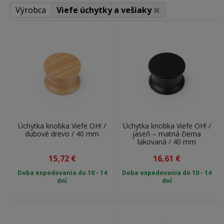
Prečo si vybrať drevené úchytky na
Výrobca
Viefe úchytky a vešiaky
skrinku?
Prírodný vzhľad:
Drevo je prírodný materiál, ktorý
dodá vášmu nábytku teplý a rustikálny vzhľad.
Všestrannosť:
Úchytky sa hodia k rôznym štýlom
interiérov, od klasického až po moderný.
Trvácnosť:
Kvalitné drevené úchytky sú odolné a
vydržia dlhé roky.
Jedinečnosť:
Každý kus dreva je originál, čo znamená,
Úchytka knobka Viefe OH! /
Úchytka knobka Viefe OH! /
že vaše úchytky budú mať jedinečný vzhľad.
dubové drevo / 40 mm
jaseň – matná čierna
lakovaná / 40 mm
15,72
€
16,61
€
Doba expedovania do 10 - 14
Doba expedovania do 10 - 14
dní
dní