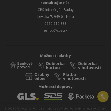
kontaktujte nás:
CPS Interiér Ján Buday
Levická 7, 949 01 Nitra
0910 910 883
eshop@cpsi.sk
Možnosti platby
Možnosti dopravy
© 2026 CPS Kovania •
tvorba eshopu cez UNIobchod
,
webhosting
spoločnosti