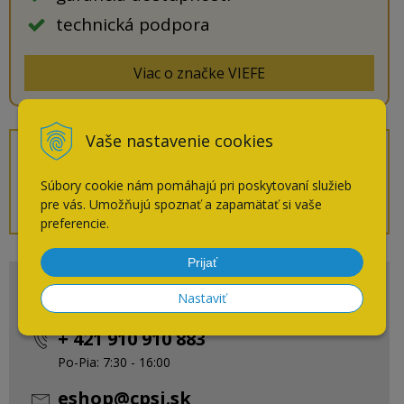
technická podpora
Viac o značke VIEFE
Vaše nastavenie cookies
Prílohy na stiahnutie
Súbory cookie nám pomáhajú pri poskytovaní služieb
3D model OH! stp.
pre vás. Umožňujú spoznať a zapamätať si vaše
preferencie.
Prijať
Potrebujete pomôcť s výberom?
Nastaviť
+ 421 910 910 883
Po-Pia: 7:30 - 16:00
eshop@cpsi.sk