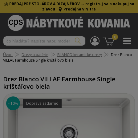
PREDAJ PRE STOLÁROV A DIZAJNÉROV →
registruj sa a nakupuj so
zľavou
Predajňa v Nitre
0
Úvod
Drezy a batérie
BLANCO keramické drezy
Drez Blanco
VILLAE Farmhouse Single krištáľovo biela
Drez Blanco VILLAE Farmhouse Single
krištáľovo biela
- 10%
Doprava zadarmo