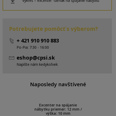
Výkres – excenter -slimák na spájanie nábytku
Potrebujete pomôcť s výberom?
+ 421 910 910 883
Po-Pia: 7:30 - 16:00
eshop@cpsi.sk
Napíšte nám kedykoľvek
Naposledy navštívené
Excenter na spájanie
nábytku priemer: 12 mm /
výška: 10 mm