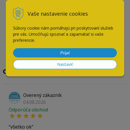
Vaše nastavenie cookies
Súbory cookie nám pomáhajú pri poskytovaní služieb
pre vás. Umožňujú spoznať a zapamätať si vaše
preferencie.
Prijať
Nastaviť
Overené našimi zákazníkmi
Overený zákazník
04.08.2026
Odporúča obchod
všetko ok