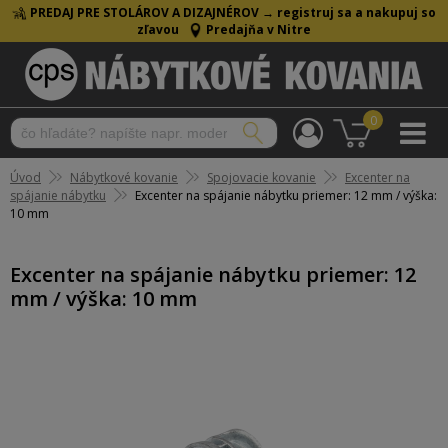
PREDAJ PRE STOLÁROV A DIZAJNÉROV →
registruj sa a nakupuj so
zľavou
Predajňa v Nitre
0
Úvod
Nábytkové kovanie
Spojovacie kovanie
Excenter na
spájanie nábytku
Excenter na spájanie nábytku priemer: 12 mm / výška:
10 mm
Excenter na spájanie nábytku priemer: 12
mm / výška: 10 mm