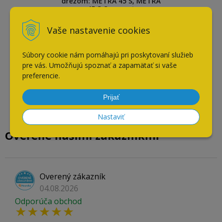
drezom: METRA 45 S, METRA
45 S Compact
Vaše nastavenie cookies
Súbory cookie nám pomáhajú pri poskytovaní služieb
pre vás. Umožňujú spoznať a zapamätať si vaše
preferencie.
Prijať
Nastaviť
Overené našimi zákazníkmi
Overený zákazník
04.08.2026
Odporúča obchod