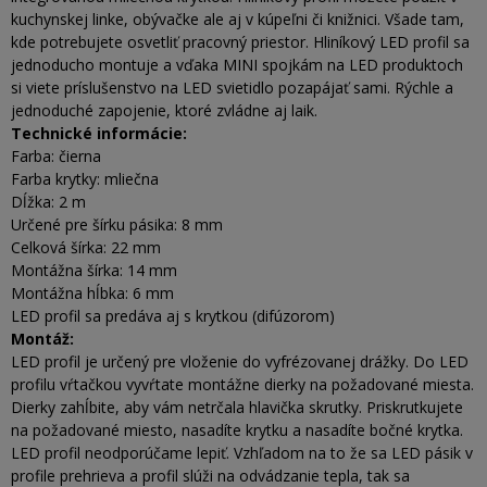
kuchynskej linke, obývačke ale aj v kúpeľni či knižnici. Všade tam,
kde potrebujete osvetliť pracovný priestor. Hliníkový LED profil sa
jednoducho montuje a vďaka MINI spojkám na LED produktoch
si viete príslušenstvo na LED svietidlo pozapájať sami. Rýchle a
jednoduché zapojenie, ktoré zvládne aj laik.
Technické informácie:
Farba: čierna
Farba krytky: mliečna
Dĺžka: 2 m
Určené pre šírku pásika: 8 mm
Celková šírka: 22 mm
Montážna šírka: 14 mm
Montážna hĺbka: 6 mm
LED profil sa predáva aj s krytkou (difúzorom)
Montáž:
LED profil je určený pre vloženie do vyfrézovanej drážky. Do LED
profilu vŕtačkou vyvŕtate montážne dierky na požadované miesta.
Dierky zahĺbite, aby vám netrčala hlavička skrutky. Priskrutkujete
na požadované miesto, nasadíte krytku a nasadíte bočné krytka.
LED profil neodporúčame lepiť. Vzhľadom na to že sa LED pásik v
profile prehrieva a profil slúži na odvádzanie tepla, tak sa