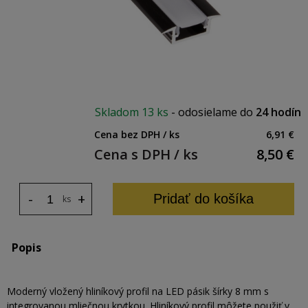
Skladom
13 ks
-
odosielame do
24 hodín
Cena bez DPH / ks
6,91 €
Cena s DPH / ks
8,50
€
-
+
Pridať do košíka
ks
Popis
Moderný vložený hliníkový profil na LED pásik šírky 8 mm s
integrovanou mliečnou krytkou. Hliníkový profil môžete použiť v