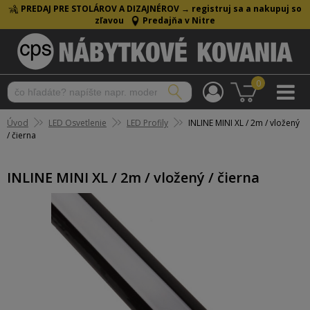
PREDAJ PRE STOLÁROV A DIZAJNÉROV →
registruj sa a nakupuj so
zľavou
Predajňa v Nitre
0
Úvod
LED Osvetlenie
LED Profily
INLINE MINI XL / 2m / vložený
/ čierna
INLINE MINI XL / 2m / vložený / čierna