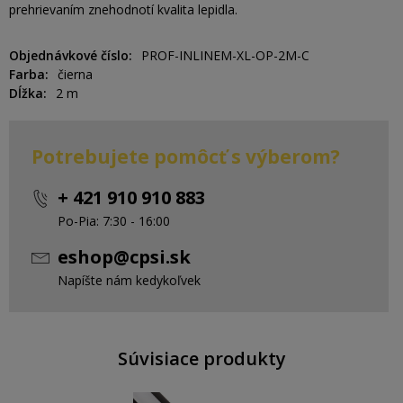
prehrievaním znehodnotí kvalita lepidla.
Objednávkové číslo
PROF-INLINEM-XL-OP-2M-C
Farba
čierna
Dĺžka
2 m
Potrebujete pomôcť s výberom?
+ 421 910 910 883
Po-Pia: 7:30 - 16:00
eshop@cpsi.sk
Napíšte nám kedykoľvek
Súvisiace produkty