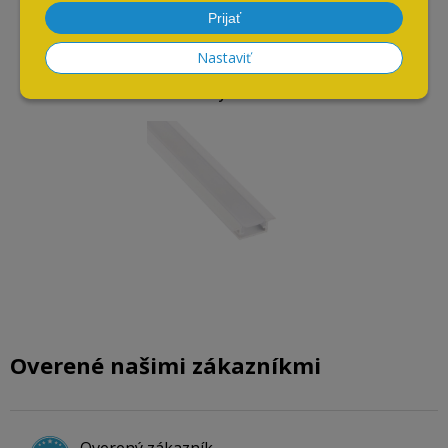
Prijať
Nastaviť
INLINE MINI XL / 3m /
vložený / biela
Overené našimi zákazníkmi