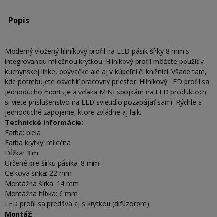
Popis
Moderný vložený hliníkový profil na LED pásik šírky 8 mm s
integrovanou mliečnou krytkou. Hliníkový profil môžete použiť v
kuchynskej linke, obývačke ale aj v kúpeľni či knižnici. Všade tam,
kde potrebujete osvetliť pracovný priestor. Hliníkový LED profil sa
jednoducho montuje a vďaka MINI spojkám na LED produktoch
si viete príslušenstvo na LED svietidlo pozapájať sami. Rýchle a
jednoduché zapojenie, ktoré zvládne aj laik.
Technické informácie:
Farba: biela
Farba krytky: mliečna
Dĺžka: 3 m
Určené pre šírku pásika: 8 mm
Celková šírka: 22 mm
Montážna šírka: 14 mm
Montážna hĺbka: 6 mm
LED profil sa predáva aj s krytkou (difúzorom)
Montáž: