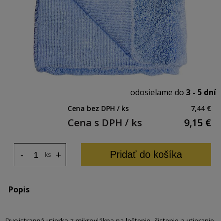
odosielame do
3 - 5 dní
Cena bez DPH / ks
7,44 €
Cena s DPH / ks
9,15
€
-
+
Pridať do košíka
ks
Popis
Dvojstranná utierka z mikrovlákna na leštenie, čistenie a utieranie