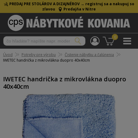
PREDAJ PRE STOLÁROV A DIZAJNÉROV →
registruj sa a nakupuj so
zľavou
Predajňa v Nitre
0
Úvod
Potreby pre výrobu
Čistenie nábytku a čalúnenia
IWETEC handrička z mikrovlákna duopro 40x40cm
IWETEC handrička z mikrovlákna duopro
40x40cm