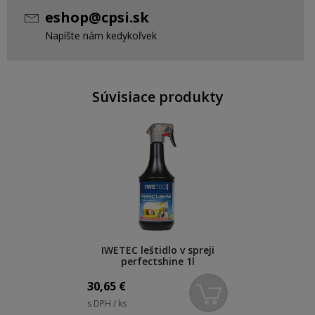
eshop@cpsi.sk
Napíšte nám kedykoľvek
Súvisiace produkty
IWETEC leštidlo v spreji
perfectshine 1l
30,65
€
s DPH / ks