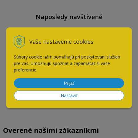
Naposledy navštívené
Vaše nastavenie cookies
IWETEC handrička z
mikrovlákna duopro
40x40cm
Súbory cookie nám pomáhajú pri poskytovaní služieb
pre vás. Umožňujú spoznať a zapamätať si vaše
preferencie.
Prijať
Nastaviť
Overené našimi zákazníkmi