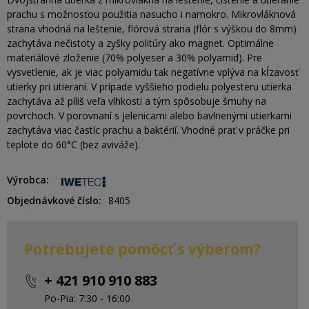
prachu s možnosťou použitia nasucho i namokro. Mikrovláknová
strana vhodná na leštenie, flórová strana (flór s výškou do 8mm)
zachytáva nečistoty a zyšky politúry ako magnet. Optimálne
materiálové zloženie (70% polyeser a 30% polyamid). Pre
vysvetlenie, ak je viac polyamidu tak negatívne vplýva na kĺzavosť
utierky pri utieraní. V prípade vyššieho podielu polyesteru utierka
zachytáva až píliš veľa vlhkosti a tým spôsobuje šmuhy na
povrchoch. V porovnaní s jelenicami alebo bavlnenými utierkami
zachytáva viac častíc prachu a baktérií. Vhodné prať v práčke pri
teplote do 60°C (bez aviváže).
Výrobca
Objednávkové číslo
8405
Potrebujete pomôcť s výberom?
+ 421 910 910 883
Po-Pia: 7:30 - 16:00