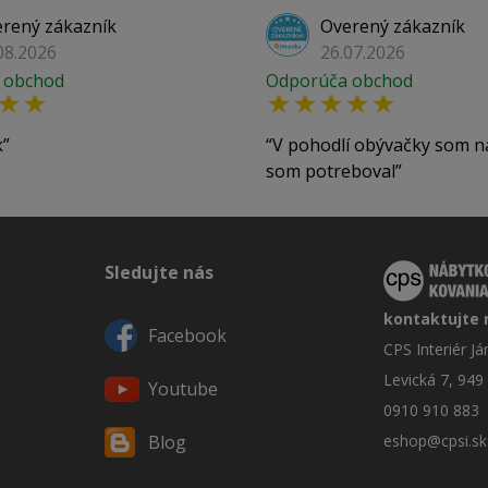
rený zákazník
Overený zákazník
08.2026
26.07.2026
 obchod
Odporúča obchod
k
V pohodlí obývačky som n
som potreboval
Sledujte nás
kontaktujte 
Facebook
CPS Interiér J
Levická 7, 949
Youtube
0910 910 883
eshop@cpsi.sk
Blog