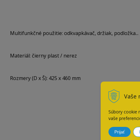
Multifunkčné použitie: odkvapkávač, držiak, podložka...
Materiál: čierny plast / nerez
Rozmery (D x Š): 425 x 460 mm
Vaše 
Súbory cookie 
vaše preferenci
Prijať