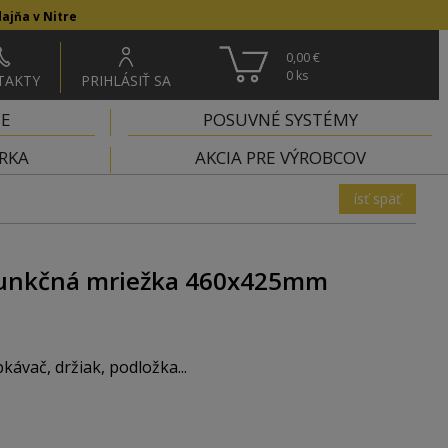
ajňa v Nitre
0,00 €
0
ks
TAKTY
PRIHLÁSIŤ SA
IE
POSUVNÉ SYSTÉMY
RKA
AKCIA PRE VÝROBCOV
ísť späť
funkčná mriežka 460x425mm
kávač, držiak, podložka...