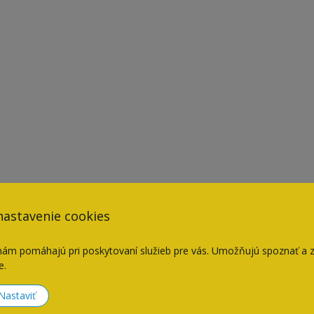
nastavenie cookies
nám pomáhajú pri poskytovaní služieb pre vás. Umožňujú spoznať a 
e.
Naposledy navštívené
Nastaviť