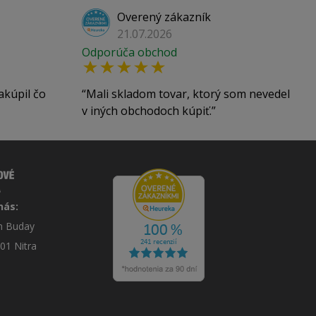
Overený zákazník
21.07.2026
Odporúča obchod
akúpil čo
Mali skladom tovar, ktorý som nevedel
v iných obchodoch kúpiť.
nás:
án Buday
 01 Nitra