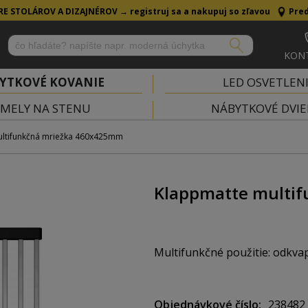
RE STOLÁROV A DIZAJNÉROV →
registruj sa a nakupuj so zľavou
Pred
KON
YTKOVÉ KOVANIE
LED OSVETLEN
MELY NA STENU
NÁBYTKOVÉ DVIE
ultifunkčná mriežka 460x425mm
Klappmatte multi
Multifunkčné použitie: odkvap
Materiál: čierny plast / nerez
Objednávkové číslo
238482