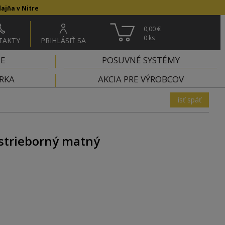
ajňa v Nitre
0,00 €
0
ks
TAKTY
PRIHLÁSIŤ SA
IE
POSUVNÉ SYSTÉMY
RKA
AKCIA PRE VÝROBCOV
ísť späť
strieborný matný
x 25 mm