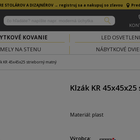
RE STOLÁROV A DIZAJNÉROV →
registruj sa a nakupuj so zľavou
Pred
KON
YTKOVÉ KOVANIE
LED OSVETLEN
MELY NA STENU
NÁBYTKOVÉ DVIE
ák KR 45x45x25 strieborný matný
Klzák KR 45x45x25 
Materiál: plast
Rozmery (Š x H x V ): 45 x 45 
Výrobca