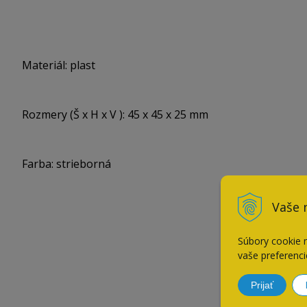
Materiál: plast
Rozmery (Š x H x V ): 45 x 45 x 25 mm
Farba: strieborná
Vaše 
Súbory cookie 
vaše preferenci
Prijať