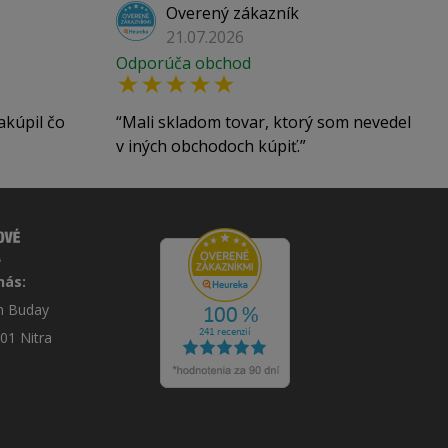
Overený zákazník
21.07.2026
Odporúča obchod
akúpil čo
Mali skladom tovar, ktorý som nevedel
v iných obchodoch kúpiť.
nás:
án Buday
 01 Nitra