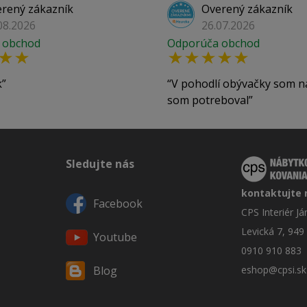
rený zákazník
Overený zákazník
08.2026
26.07.2026
 obchod
Odporúča obchod
k
V pohodlí obývačky som n
som potreboval
Sledujte nás
kontaktujte 
Facebook
CPS Interiér J
Levická 7, 949
Youtube
0910 910 883
eshop@cpsi.sk
Blog