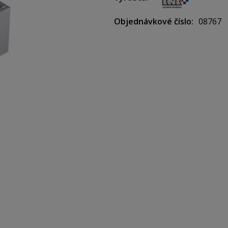
Objednávkové číslo
08767
Farba: strieborná