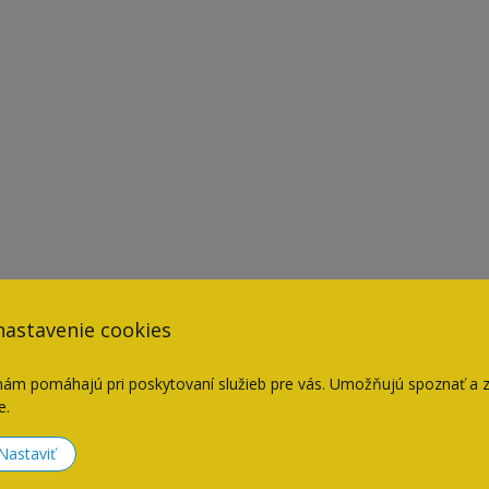
nastavenie cookies
nám pomáhajú pri poskytovaní služieb pre vás. Umožňujú spoznať a 
e.
Naposledy navštívené
Nastaviť