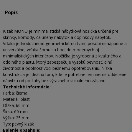
Popis
Klzák MONO je minimalistická nábytková nožička určená pre
skrinky, komody, čalúnený nábytok a doplnkový nábytok.
Vďaka jednoduchému geometrickému tvaru pôsobí nenápadne a
univerzálne, vďaka čomu sa hodí do moderných aj
minimalistických interiérov. Nožička je vyrobená z kvalitného a
odolného plastu, ktorý zabezpečuje vysokú pevnosť, dlhú
životnosť a odolnosť voči bežnému opotrebovaniu. Nízka
konštrukcia je ideálna tam, kde je potrebné len mierne oddelenie
nábytku od podlahy bez výrazného vizuálneho zásahu.
Technické informácie:
Farba: čierna
Materiál: plast
Dĺžka: 60 mm
Šírka: 60 mm
Výška: 25 mm
Typ: pevný klzák
Balenie obsahuje: