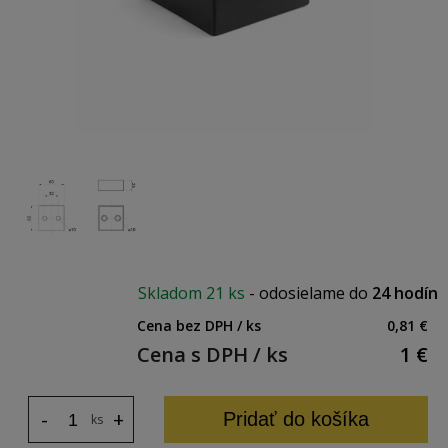
Skladom
21 ks
-
odosielame do
24 hodín
Cena bez DPH / ks
0,81 €
Cena s DPH / ks
1
€
-
+
Pridať do košíka
ks