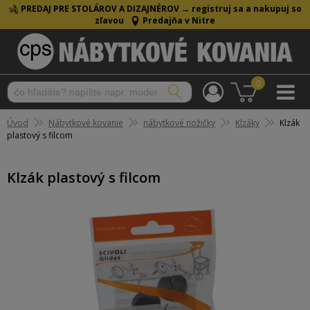
PREDAJ PRE STOLÁROV A DIZAJNÉROV →
registruj sa a nakupuj so
zľavou
Predajňa v Nitre
0
Úvod
Nábytkové kovanie
nábytkové nožičky
Klzáky
Klzák
plastový s filcom
Klzák plastový s filcom