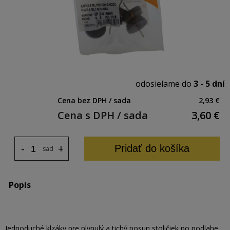
odosielame do
3 - 5 dní
Cena bez DPH / sada
2,93 €
Cena s DPH / sada
3,60
€
-
+
Pridať do košíka
sada
Popis
Jednoduché klzáky pre plynulý a tichý posun stoličiek po podlahe.