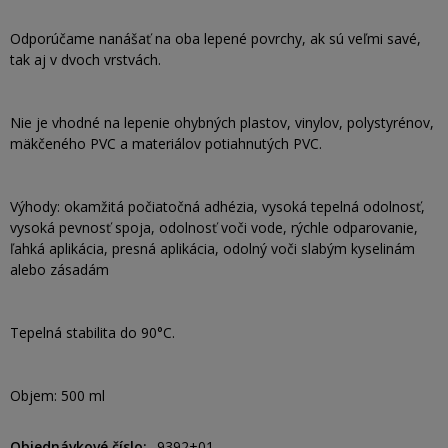
Odporúčame nanášať na oba lepené povrchy, ak sú veľmi savé,
tak aj v dvoch vrstvách.
Nie je vhodné na lepenie ohybných plastov, vinylov, polystyrénov,
mäkčeného PVC a materiálov potiahnutých PVC.
Výhody: okamžitá počiatočná adhézia, vysoká tepelná odolnosť,
vysoká pevnosť spoja, odolnosť voči vode, rýchle odparovanie,
ľahká aplikácia, presná aplikácia, odolný voči slabým kyselinám
alebo zásadám
Tepelná stabilita do 90°C.
Objem: 500 ml
Objednávkové číslo
9392+01