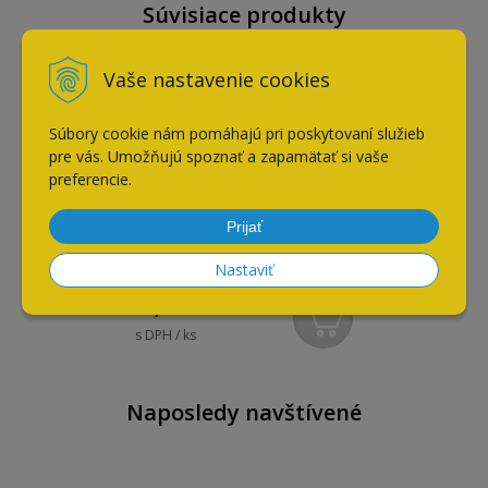
Súvisiace produkty
Vaše nastavenie cookies
Súbory cookie nám pomáhajú pri poskytovaní služieb
pre vás. Umožňujú spoznať a zapamätať si vaše
preferencie.
Prijať
Čistič hrán od zbytkov
lepidla AG-CLEAN M C60473
Nastaviť
CA
16,60
€
s DPH / ks
Naposledy navštívené