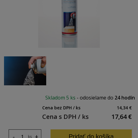
Skladom
5 ks
-
odosielame do
24 hodín
Cena bez DPH / ks
14,34 €
Cena s DPH / ks
17,64
€
-
+
Pridať do košíka
ks