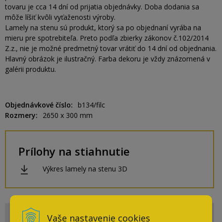
tovaru je cca 14 dní od prijatia objednávky. Doba dodania sa
môže líšiť kvôli vyťaženosti výroby.
Lamely na stenu sú produkt, ktorý sa po objednaní vyrába na
mieru pre spotrebiteľa. Preto podľa zbierky zákonov č.102/2014
Z.z., nie je možné predmetný tovar vrátiť do 14 dní od objednania.
Hlavný obrázok je ilustračný. Farba dekoru je vždy znázornená v
galérii produktu.
Objednávkové číslo
b134/filc
Rozmery
2650 x 300 mm
Prílohy na stiahnutie
Výkres lamely na stenu 3D
Vaše nastavenie cookies