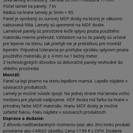
Počet lamiel na panely: 7 ks
Rádius na hrane lamely je 5mm = R5
Panel je vyrobený zo surovej MDF dosky na ktorej je vákuovo
nalisovaná fólia. Lamely sú upevnené na MDF doske.
Lamelové panely sú prirodzene kvôli vplyvu pnutia použitého
materiálu mierne prehnuté. Vzhľadom na to že panely sú určené
pre lepenie na stenu, tak priehyb nie je prekážkou pre montáž
lepením. Prípustná tolerancia pri priehybe výrobku vplyvom pnutia
použitého materiálu je ± 4 mm na 1 bežný meter.
Z technologických dôvodov sú dekoračné panely nevhodné do
vlhkého prostredia.
Montáž:
Panel sa lepí priamo na stenu lepidlom mamut. Lepidlo nájdete v
súvisiacich produktoch.
Lamely je možné súvisle spojiť. Na jednej strane má lamela voľnú
medzeru pre plynulé nadpojenie. HDF doska má farbu na hrane v
prírodnej farbe MDF materiálu. Hranu MDF dosky je možné
zafarbiť fixkou. Fixku nájdete v súvisiacich produktoch.
Doprava a dodanie:
Z dôvodu nadštandardných rozmerov (viac ako 2m) tento produkt
posielame ako CARGO zásielku. Cena 17,99 € s DPH. Dodanie