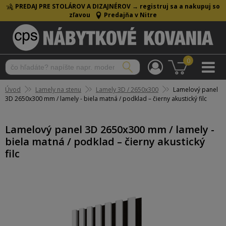
PREDAJ PRE STOLÁROV A DIZAJNÉROV →
registruj sa a nakupuj so
zľavou
Predajňa v Nitre
0
Úvod
Lamely na stenu
Lamely 3D / 2650x300
Lamelový panel
3D 2650x300 mm / lamely - biela matná / podklad – čierny akustický filc
Lamelový panel 3D 2650x300 mm / lamely -
biela matná / podklad – čierny akustický
filc