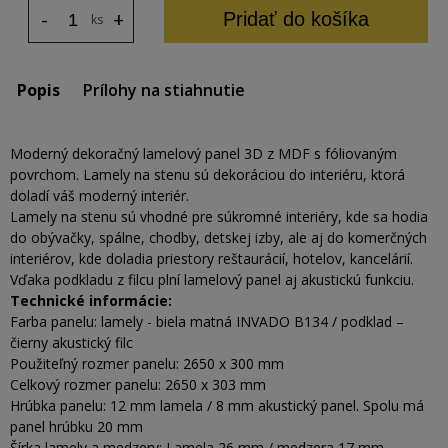
-
+
Pridať do košíka
ks
Popis
Prílohy na stiahnutie
Moderný dekoračný lamelový panel 3D z MDF s fóliovaným
povrchom. Lamely na stenu sú dekoráciou do interiéru, ktorá
doladí váš moderný interiér.
Lamely na stenu sú vhodné pre súkromné interiéry, kde sa hodia
do obývačky, spálne, chodby, detskej izby, ale aj do komerčných
interiérov, kde doladia priestory reštaurácií, hotelov, kancelárií.
Vďaka podkladu z filcu plní lamelový panel aj akustickú funkciu.
Technické informácie:
Farba panelu: lamely - biela matná INVADO B134 / podklad –
čierny akustický filc
Použiteľný rozmer panelu: 2650 x 300 mm
Celkový rozmer panelu: 2650 x 303 mm
Hrúbka panelu: 12 mm lamela / 8 mm akustický panel. Spolu má
panel hrúbku 20 mm
Šírka lamely a medzery: Lamela 26 mm / medzera 17 mm