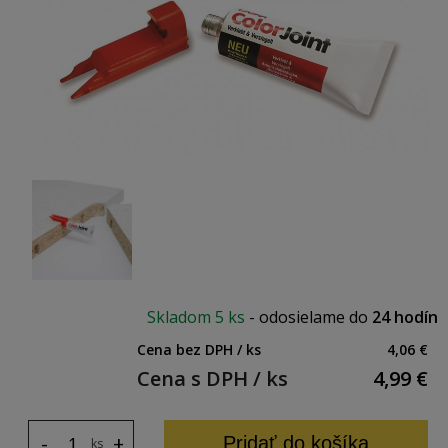
Skladom
5 ks
-
odosielame do
24 hodín
Cena bez DPH / ks
4,06 €
Cena s DPH / ks
4,99
€
-
+
Pridať do košíka
ks