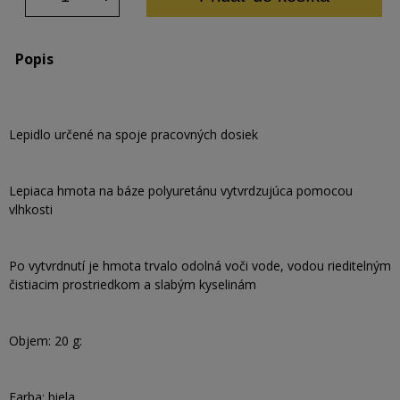
Popis
Lepidlo určené na spoje pracovných dosiek
Lepiaca hmota na báze polyuretánu vytvrdzujúca pomocou
vlhkosti
Po vytvrdnutí je hmota trvalo odolná voči vode, vodou rieditelným
čistiacim prostriedkom a slabým kyselinám
Objem: 20 g:
Farba: biela