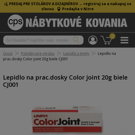
PREDAJ PRE STOLÁROV A DIZAJNÉROV →
registruj sa a nakupuj so
zľavou
Predajňa v Nitre
0
Úvod
Potreby pre výrobu
Lepidlá a tmely
Lepidlo na
prac.dosky Color joint 20g biele CJ001
Lepidlo na prac.dosky Color joint 20g biele
CJ001