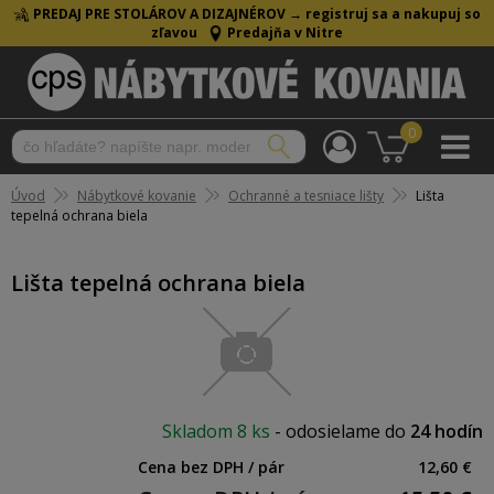
PREDAJ PRE STOLÁROV A DIZAJNÉROV →
registruj sa a nakupuj so
zľavou
Predajňa v Nitre
0
Úvod
Nábytkové kovanie
Ochranné a tesniace lišty
Lišta
tepelná ochrana biela
Lišta tepelná ochrana biela
Skladom
8 ks
-
odosielame do
24 hodín
Cena bez DPH / pár
12,60 €