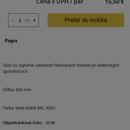
Cena s DPH / pár
15,50
€
-
+
Pridať do košíka
pár
Popis
Slúži na zvýšenie odolnosti fóliovaných dvierok pri elektrických
spotrebičoch.
Dĺžka: 600 mm
Farba: biela lesklá RAL 9003
Objednávkové číslo
0048