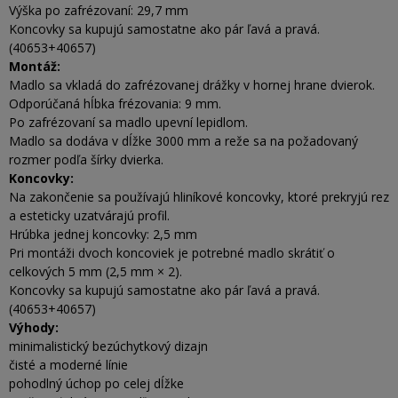
Výška po zafrézovaní: 29,7 mm
Koncovky sa kupujú samostatne ako pár ľavá a pravá.
(40653+40657)
Montáž:
Madlo sa vkladá do zafrézovanej drážky v hornej hrane dvierok.
Odporúčaná hĺbka frézovania: 9 mm.
Po zafrézovaní sa madlo upevní lepidlom.
Madlo sa dodáva v dĺžke 3000 mm a reže sa na požadovaný
rozmer podľa šírky dvierka.
Koncovky:
Na zakončenie sa používajú hliníkové koncovky, ktoré prekryjú rez
a esteticky uzatvárajú profil.
Hrúbka jednej koncovky: 2,5 mm
Pri montáži dvoch koncoviek je potrebné madlo skrátiť o
celkových 5 mm (2,5 mm × 2).
Koncovky sa kupujú samostatne ako pár ľavá a pravá.
(40653+40657)
Výhody:
minimalistický bezúchytkový dizajn
čisté a moderné línie
pohodlný úchop po celej dĺžke