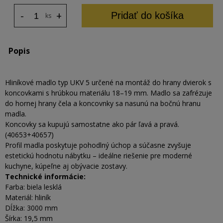
-
+
Pridať do košíka
ks
Popis
Hliníkové madlo typ UKV 5 určené na montáž do hrany dvierok s
koncovkami s hrúbkou materiálu 18–19 mm. Madlo sa zafrézuje
do hornej hrany čela a koncovnky sa nasunú na bočnú hranu
madla.
Koncovky sa kupujú samostatne ako pár ľavá a pravá.
(40653+40657)
Profil madla poskytuje pohodlný úchop a súčasne zvyšuje
estetickú hodnotu nábytku – ideálne riešenie pre moderné
kuchyne, kúpeľne aj obývacie zostavy.
Technické informácie:
Farba: biela lesklá
Materiál: hliník
Dĺžka: 3000 mm
Šírka: 19,5 mm