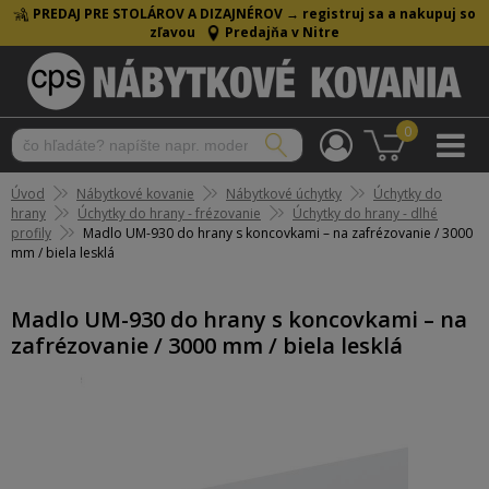
PREDAJ PRE STOLÁROV A DIZAJNÉROV →
registruj sa a nakupuj so
zľavou
Predajňa v Nitre
0
Úvod
Nábytkové kovanie
Nábytkové úchytky
Úchytky do
hrany
Úchytky do hrany - frézovanie
Úchytky do hrany - dlhé
profily
Madlo UM-930 do hrany s koncovkami – na zafrézovanie / 3000
mm / biela lesklá
Madlo UM-930 do hrany s koncovkami – na
zafrézovanie / 3000 mm / biela lesklá