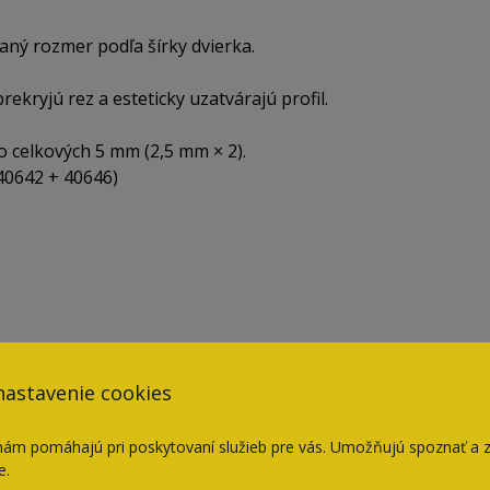
ný rozmer podľa šírky dvierka.
ekryjú rez a esteticky uzatvárajú profil.
o celkových 5 mm (2,5 mm × 2).
40642 + 40646)
nastavenie cookies
nám pomáhajú pri poskytovaní služieb pre vás. Umožňujú spoznať a 
e.