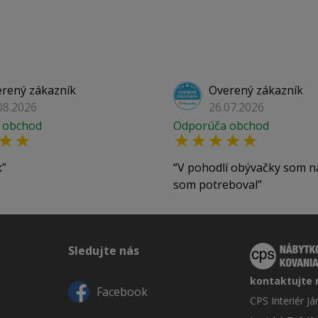
rený zákazník
Overený zákazník
08.2026
26.07.2026
 obchod
Odporúča obchod
k
V pohodlí obývačky som n
som potreboval
Sledujte nás
kontaktujte 
Facebook
CPS Interiér J