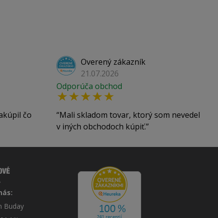
Overený zákazník
21.07.2026
Odporúča obchod
akúpil čo
Mali skladom tovar, ktorý som nevedel
v iných obchodoch kúpiť.
nás:
án Buday