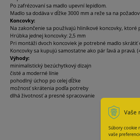
Po zafrézovaní sa madlo upevní lepidlom.
Madlo sa dodáva v dĺžke 3000 mm a reže sa na požadova
Koncovky:
Na zakončenie sa používajú hliníkové koncovky, ktoré pr
Hrúbka jednej koncovky: 2,5 mm
Pri montáži dvoch koncoviek je potrebné madlo skrátiť 
Koncovky sa kupujú samostatne ako pár ľavá a pravá. (
Výhody:
minimalistický bezúchytkový dizajn
čisté a moderné línie
pohodlný úchop po celej dĺžke
možnosť skrátenia podľa potreby
dlhá životnosť a presné spracovanie
Vaše 
Súbory cookie 
vaše preferenci