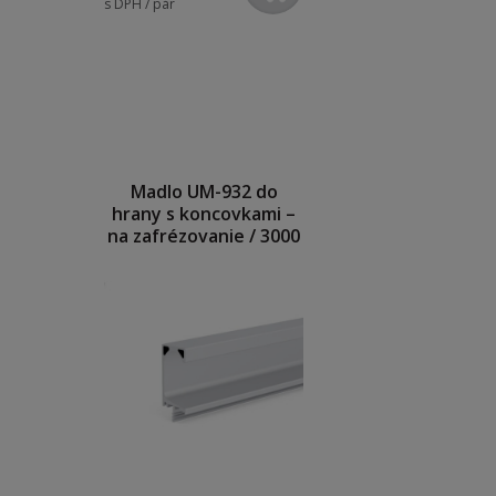
s DPH / pár
Madlo UM-932 do
hrany s koncovkami –
na zafrézovanie / 3000
mm / hliník matná