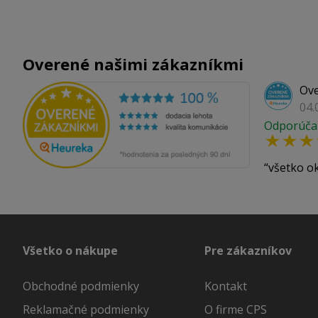
Overené našimi zákazníkmi
Ove
04.
Odporúča
všetko o
Všetko o nákupe
Pre zákazníkov
Obchodné podmienky
Kontakt
Reklamačné podmienky
O firme CPS