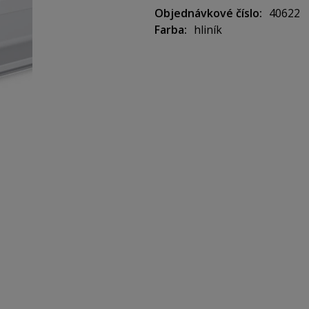
Objednávkové číslo
40622
Farba
hliník