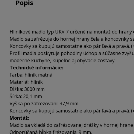
Popis
Hliníkové madlo typ UKV 7 určené na montáž do hrany
Madlo sa zafrézuje do hornej hrany čela a koncovnky 
Koncovky sa kupujú samostatne ako pár ľavá a pravá. (
Profil madla poskytuje pohodlný úchop a súčasne zvyšu
moderné kuchyne, kúpeľne aj obývacie zostavy.
Technické informácie:
Farba: hliník matná
Materiál: hliník
Dĺžka: 3000 mm
Šírka: 20,1 mm
Výška po zafrézovaní: 37,9 mm
Koncovky sa kupujú samostatne ako pár ľavá a pravá. (
Montáž:
Madlo sa vkladá do zafrézovanej drážky v hornej hrane 
Odporúčaná hĺbka frézovania: 9 mm.