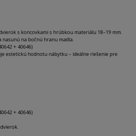
 dvierok s koncovkami s hrúbkou materiálu 18–19 mm.
sa nasunú na bočnú hranu madla.
40642 + 40646)
je estetickú hodnotu nábytku – ideálne riešenie pre
40642 + 40646)
dvierok.