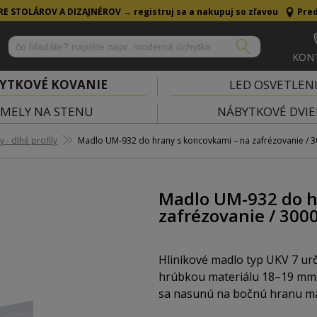
RE STOLÁROV A DIZAJNÉROV →
registruj sa a nakupuj so zľavou
Pred
KON
YTKOVÉ KOVANIE
LED OSVETLEN
MELY NA STENU
NÁBYTKOVÉ DVIE
 - dlhé profily
Madlo UM-932 do hrany s koncovkami – na zafrézovanie / 3
Madlo UM-932 do h
zafrézovanie / 300
Hliníkové madlo typ UKV 7 ur
hrúbkou materiálu 18–19 mm. 
sa nasunú na bočnú hranu ma