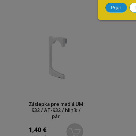
Prijať
Záslepka pre madlá UM
932 / AT-932 / hliník /
pár
1,40
€