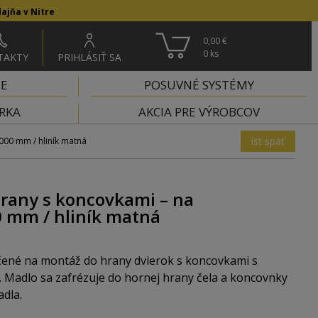
ajňa v Nitre
0,00 €
0
ks
TAKTY
PRIHLÁSIŤ SA
IE
POSUVNÉ SYSTÉMY
RKA
AKCIA PRE VÝROBCOV
ísť späť
000 mm / hliník matná
rany s koncovkami – na
0 mm / hliník matná
čené na montáž do hrany dvierok s koncovkami s
Madlo sa zafrézuje do hornej hrany čela a koncovnky
dla.