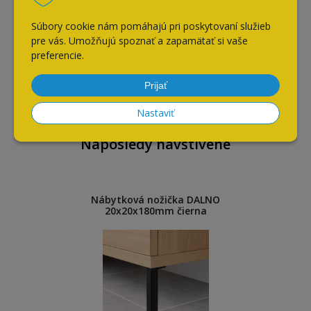
Súbory cookie nám pomáhajú pri poskytovaní služieb
pre vás. Umožňujú spoznať a zapamätať si vaše
Drevoskrutka zapustená
3,5x16 mm BLISTER - 50ks
preferencie.
1,49
€
Prijať
s DPH / ks
Nastaviť
Naposledy navštívené
Nábytková nožička DALNO
20x20x180mm čierna