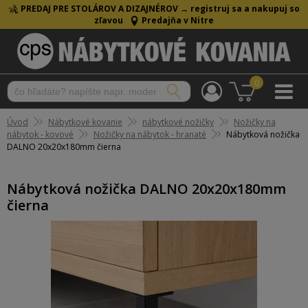
PREDAJ PRE STOLÁROV A DIZAJNÉROV →
registruj sa a nakupuj so
zľavou
Predajňa v Nitre
0
Úvod
Nábytkové kovanie
nábytkové nožičky
Nožičky na
nábytok - kovové
Nožičky na nábytok - hranaté
Nábytková nožička
DALNO 20x20x180mm čierna
Nábytková nožička DALNO 20x20x180mm
čierna