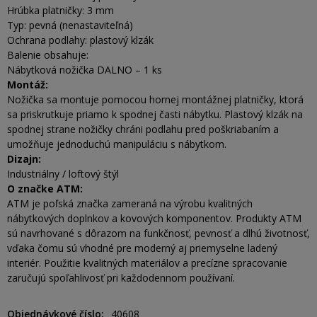
Hrúbka platničky: 3 mm
Typ: pevná (nenastaviteľná)
Ochrana podlahy: plastový klzák
Balenie obsahuje:
Nábytková nožička DALNO – 1 ks
Montáž:
Nožička sa montuje pomocou hornej montážnej platničky, ktorá
sa priskrutkuje priamo k spodnej časti nábytku. Plastový klzák na
spodnej strane nožičky chráni podlahu pred poškriabaním a
umožňuje jednoduchú manipuláciu s nábytkom.
Dizajn:
Industriálny / loftový štýl
O značke ATM:
ATM je poľská značka zameraná na výrobu kvalitných
nábytkových doplnkov a kovových komponentov. Produkty ATM
sú navrhované s dôrazom na funkčnosť, pevnosť a dlhú životnosť,
vďaka čomu sú vhodné pre moderný aj priemyselne ladený
interiér. Použitie kvalitných materiálov a precízne spracovanie
zaručujú spoľahlivosť pri každodennom používaní.
Objednávkové číslo
40608