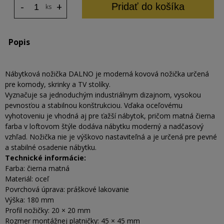
-
+
Pridať do košíka
ks
Popis
Nábytková nožička DALNO je moderná kovová nožička určená
pre komody, skrinky a TV stolíky.
Vyznačuje sa jednoduchým industriálnym dizajnom, vysokou
pevnosťou a stabilnou konštrukciou. Vďaka oceľovému
vyhotoveniu je vhodná aj pre ťažší nábytok, pričom matná čierna
farba v loftovom štýle dodáva nábytku moderný a nadčasový
vzhľad. Nožička nie je výškovo nastaviteľná a je určená pre pevné
a stabilné osadenie nábytku.
Technické informácie:
Farba: čierna matná
Materiál: oceľ
Povrchová úprava: práškové lakovanie
Výška: 180 mm
Profil nožičky: 20 × 20 mm
Rozmer montážnej platničky: 45 × 45 mm